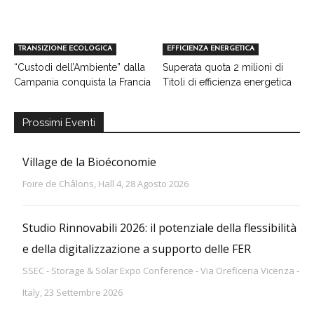
TRANSIZIONE ECOLOGICA
EFFICIENZA ENERGETICA
“Custodi dell’Ambiente” dalla
Superata quota 2 milioni di
Campania conquista la Francia
Titoli di efficienza energetica
Prossimi Eventi
Village de la Bioéconomie
Foire de Châlons, Hall 4, 28 Agosto 2026
Studio Rinnovabili 2026: il potenziale della flessibilità
e della digitalizzazione a supporto delle FER
SSEC - Storage & Solar Expo Conference - Via Oreficeria Vicenza -
Italy, 23 Settembre 2026