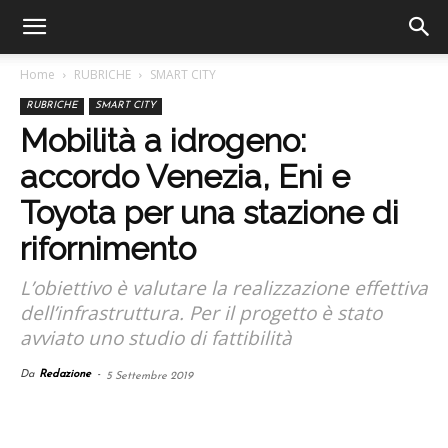
Home
RUBRICHE
SMART CITY
RUBRICHE
SMART CITY
Mobilità a idrogeno:
accordo Venezia, Eni e
Toyota per una stazione di
rifornimento
L’obiettivo è valutare la realizzazione effettiva
dell’infrastruttura. Per il progetto è stato
avviato uno studio di fattibilità
Da
Redazione
-
5 Settembre 2019