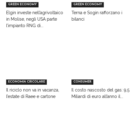
GREEN ECONOMY
GREEN ECONOMY
Elgin investe nell’agrivoltaico
Terna e Sogin rafforzano i
in Molise, negli USA parte
bilanci
l’impianto RNG di...
ECONOMIA CIRCOLARE
CONSUMER
Il riciclo non va in vacanza,
Il costo nascosto del gas: 9,5
l’estate di Raee e cartone
Miliardi di euro all’anno il...