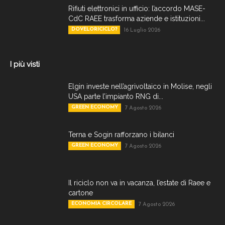
Rifiuti elettronici in ufficio: l’accordo MASE-
CdC RAEE trasforma aziende e istituzioni...
DOVELORICICLO?
16 Luglio 2026
I più visti
Elgin investe nell’agrivoltaico in Molise, negli
USA parte l’impianto RNG di...
GREEN ECONOMY
7 Agosto 2026
Terna e Sogin rafforzano i bilanci
GREEN ECONOMY
7 Agosto 2026
Il riciclo non va in vacanza, l’estate di Raee e
cartone
ECONOMIA CIRCOLARE
7 Agosto 2026