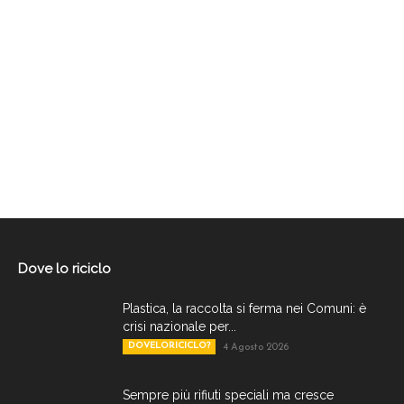
Dove lo riciclo
Plastica, la raccolta si ferma nei Comuni: è
crisi nazionale per...
DOVELORICICLO?
4 Agosto 2026
Sempre più rifiuti speciali ma cresce