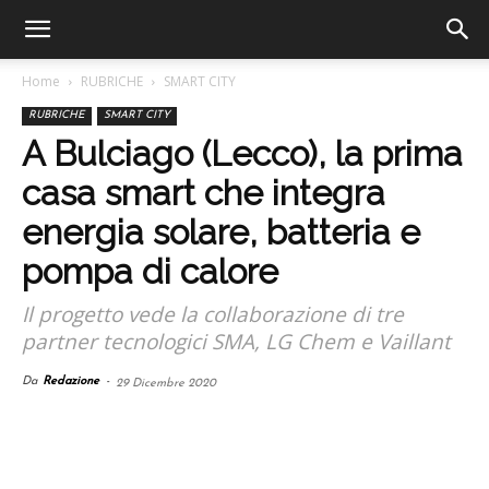
Home
RUBRICHE
SMART CITY
RUBRICHE
SMART CITY
A Bulciago (Lecco), la prima
casa smart che integra
energia solare, batteria e
pompa di calore
Il progetto vede la collaborazione di tre
partner tecnologici SMA, LG Chem e Vaillant
Da
Redazione
-
29 Dicembre 2020