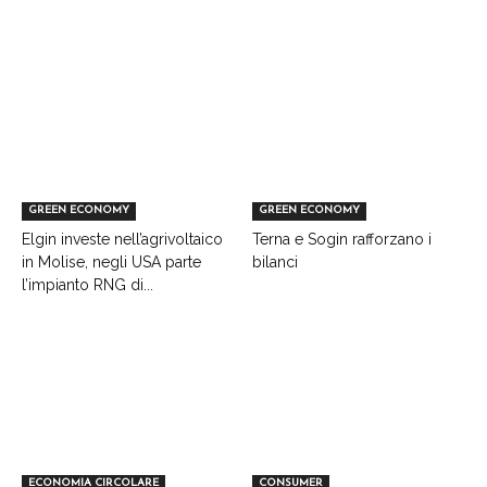
GREEN ECONOMY
GREEN ECONOMY
Elgin investe nell’agrivoltaico
Terna e Sogin rafforzano i
in Molise, negli USA parte
bilanci
l’impianto RNG di...
ECONOMIA CIRCOLARE
CONSUMER