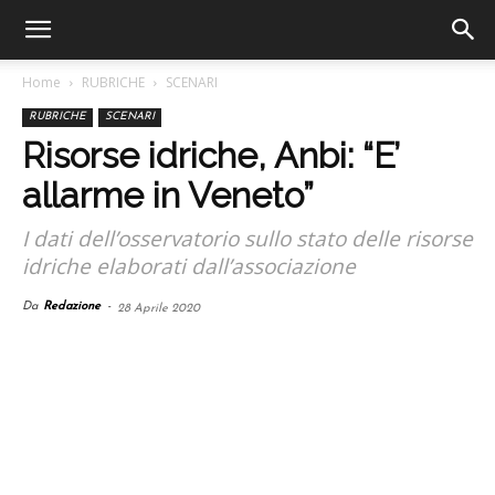
Home
RUBRICHE
SCENARI
RUBRICHE
SCENARI
Risorse idriche, Anbi: “E’
allarme in Veneto”
I dati dell’osservatorio sullo stato delle risorse
idriche elaborati dall’associazione
Da
Redazione
-
28 Aprile 2020