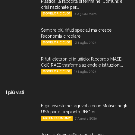
Plastica, la raccolta si ferma nei Comuni: è
crisi nazionale per...
DOVELORICICLO?
4 Agosto 2026
Sempre più rifiuti speciali ma cresce
l’economia circolare
DOVELORICICLO?
21 Luglio 2026
Rifiuti elettronici in ufficio: l’accordo MASE-
CdC RAEE trasforma aziende e istituzioni...
DOVELORICICLO?
16 Luglio 2026
I più visti
Elgin investe nell’agrivoltaico in Molise, negli
USA parte l’impianto RNG di...
GREEN ECONOMY
7 Agosto 2026
Terna e Sogin rafforzano i bilanci