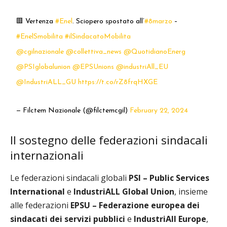
🟥 Vertenza
#Enel
. Sciopero spostato all’
#8marzo
–
#EnelSmobilita
#ilSindacatoMobilita
@cgilnazionale
⁩ ⁦
@collettiva_news
⁩ ⁦⁦
@QuotidianoEnerg
@PSIglobalunion
⁩ ⁦
@EPSUnions
⁩ ⁦
@industriAll_EU
@IndustriALL_GU
⁩
https://t.co/rZ8frqHXGE
— Filctem Nazionale (@filctemcgil)
February 22, 2024
Il sostegno delle federazioni sindacali
internazionali
Le federazioni sindacali globali
PSI – Public Services
International
e
IndustriALL Global Union
, insieme
alle federazioni
EPSU – Federazione europea dei
sindacati dei servizi pubblici
e
IndustriAll Europe
,