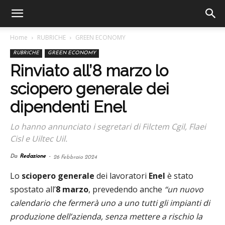
Home
RUBRICHE
GREEN ECONOMY
RUBRICHE
GREEN ECONOMY
Rinviato all’8 marzo lo
sciopero generale dei
dipendenti Enel
Lo hanno annunciato i segretari di Filctem Cgil, Flaei
Cisl e Uiltec Uil.
Da
Redazione
-
26 Febbraio 2024
Lo
sciopero generale
dei lavoratori
Enel
è stato
spostato all’
8 marzo
, prevedendo anche
“un nuovo
calendario che fermerà uno a uno tutti gli impianti di
produzione dell’azienda, senza mettere a rischio la