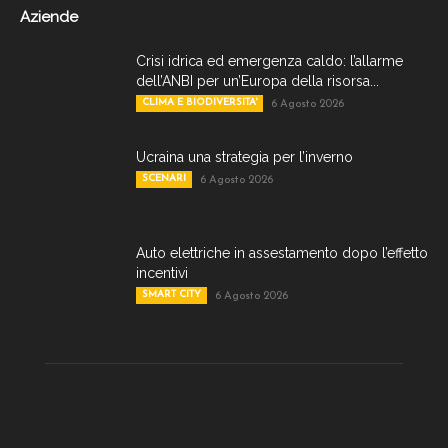
Aziende
Crisi idrica ed emergenza caldo: l’allarme
dell’ANBI per un’Europa della risorsa...
CLIMA E BIODIVERSITA'
6 Agosto 2026
Ucraina una strategia per l’inverno
SCENARI
6 Agosto 2026
Auto elettriche in assestamento dopo l’effetto
incentivi
SMART CITY
6 Agosto 2026