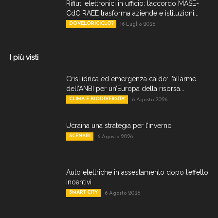
Rifiuti elettronici in ufficio: l’accordo MASE-
CdC RAEE trasforma aziende e istituzioni...
DOVELORICICLO?
16 Luglio 2026
I più visti
Crisi idrica ed emergenza caldo: l’allarme
dell’ANBI per un’Europa della risorsa...
CLIMA E BIODIVERSITA'
6 Agosto 2026
Ucraina una strategia per l’inverno
SCENARI
6 Agosto 2026
Auto elettriche in assestamento dopo l’effetto
incentivi
SMART CITY
6 Agosto 2026