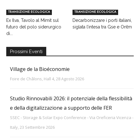
TRANSIZIONE ECOLOGICA
TRANSIZIONE ECOLOGICA
Ex Ilva, Tavolo al Mimit sul
Decarbonizzare i porti italiani,
futuro del polo siderurgico
siglata l’intesa tra Gse e Ontm
di...
Prossimi Eventi
Village de la Bioéconomie
Foire de Châlons, Hall 4, 28 Agosto 2026
Studio Rinnovabili 2026: il potenziale della flessibilità
e della digitalizzazione a supporto delle FER
SSEC - Storage & Solar Expo Conference - Via Oreficeria Vicenza -
Italy, 23 Settembre 2026