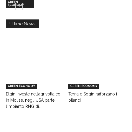
GREEN
ECONOMY
Ultime News
GREEN ECONOMY
GREEN ECONOMY
Elgin investe nell’agrivoltaico
Terna e Sogin rafforzano i
in Molise, negli USA parte
bilanci
l’impianto RNG di...