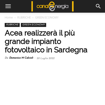
Home
RUBRICHE
GREEN ECONOMY
RUBRICHE
GREEN ECONOMY
Acea realizzerà il più
grande impianto
fotovoltaico in Sardegna
Da
Domenico M Calcioli
-
20 Luglio 2022