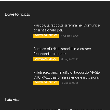
Dove lo riciclo
Plastica, la raccolta si ferma nei Comuni: è
crisi nazionale per...
DOVELORICICLO?
4 Agosto 2026
Sempre più rifiuti speciali ma cresce
l’economia circolare
DOVELORICICLO?
21 Luglio 2026
Rifiuti elettronici in ufficio: l’accordo MASE-
CdC RAEE trasforma aziende e istituzioni...
DOVELORICICLO?
16 Luglio 2026
I più visti