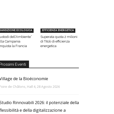
RANSIZIONE ECOLOGICA
EFFICIENZA ENERGETICA
ustodi dell’Ambiente”
Superata quota 2 milioni
lla Campania
di Titoli di efficienza
nquista la Francia
energetica
Prossimi Eventi
Village de la Bioéconomie
Foire de Châlons, Hall 4, 28 Agosto 2026
Studio Rinnovabili 2026: il potenziale della
flessibilità e della digitalizzazione a