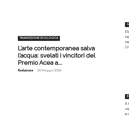
G
El
ne
TRANSIZIONE ECOLOGICA
ne
L’arte contemporanea salva
l’
l’acqua: svelati i vincitori del
Premio Acea a...
-
Redazione
20 Maggio 2026
E
Il
va
e 