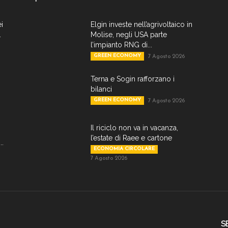
ei
Elgin investe nell’agrivoltaico in
.
Molise, negli USA parte
l’impianto RNG di...
GREEN ECONOMY
7 Agosto 2026
Terna e Sogin rafforzano i
bilanci
GREEN ECONOMY
7 Agosto 2026
Il riciclo non va in vacanza,
l’estate di Raee e cartone
..
ECONOMIA CIRCOLARE
7 Agosto 2026
S