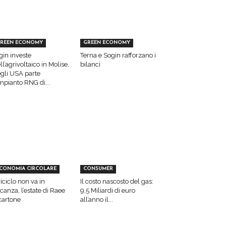
REEN ECONOMY
GREEN ECONOMY
gin investe
Terna e Sogin rafforzano i
ll’agrivoltaico in Molise,
bilanci
gli USA parte
impianto RNG di...
CONOMIA CIRCOLARE
CONSUMER
 riciclo non va in
Il costo nascosto del gas:
canza, l’estate di Raee
9,5 Miliardi di euro
cartone
all’anno il...