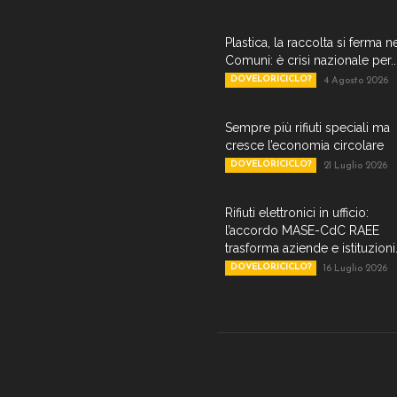
Plastica, la raccolta si ferma n
Comuni: è crisi nazionale per..
DOVELORICICLO?
4 Agosto 2026
Sempre più rifiuti speciali ma
cresce l’economia circolare
DOVELORICICLO?
21 Luglio 2026
Rifiuti elettronici in ufficio:
l’accordo MASE-CdC RAEE
trasforma aziende e istituzioni.
DOVELORICICLO?
16 Luglio 2026