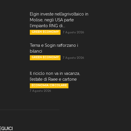
Elgin investe nell’agrivoltaico in
Molise, negli USA parte
l’impianto RNG di...
GREEN ECONOMY
7 Agosto 2026
Terna e Sogin rafforzano i
bilanci
GREEN ECONOMY
7 Agosto 2026
Il riciclo non va in vacanza,
l’estate di Raee e cartone
ECONOMIA CIRCOLARE
7 Agosto 2026
EGUICI