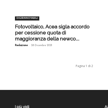
DIGIRINNOVABILI
Fotovoltaico, Acea sigla accordo
per cessione quota di
maggioranza della newco...
-
Redazione
28 Dicembre 2021
Pagina 1 di 2
I più visti
A