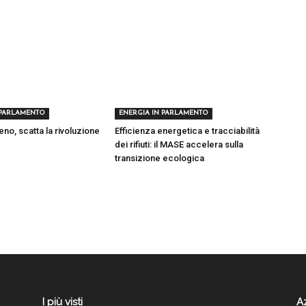
 PARLAMENTO
ENERGIA IN PARLAMENTO
no, scatta la rivoluzione
Efficienza energetica e tracciabilità
dei rifiuti: il MASE accelera sulla
transizione ecologica
I più visti
A