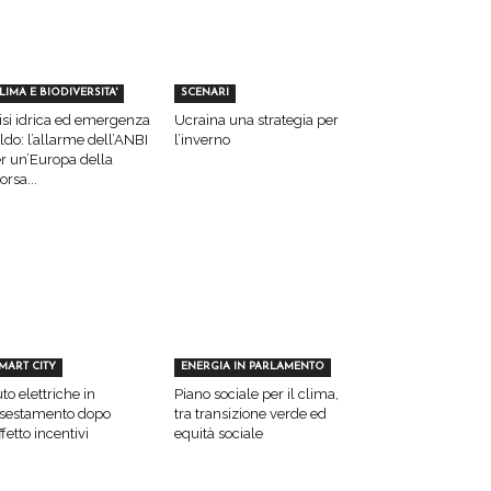
LIMA E BIODIVERSITA'
SCENARI
isi idrica ed emergenza
Ucraina una strategia per
ldo: l’allarme dell’ANBI
l’inverno
r un’Europa della
sorsa...
MART CITY
ENERGIA IN PARLAMENTO
to elettriche in
Piano sociale per il clima,
sestamento dopo
tra transizione verde ed
effetto incentivi
equità sociale