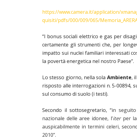
https://www.camera.it/application/xmana
quisiti/pdfs/000/009/065/Memoria_ARERA
“
I bonus sociali elettrico e gas per disag
certamente gli strumenti che, per longev
impatto sui nuclei familiari interessati 
la povertà energetica nel nostro Paese”.
Lo stesso giorno, nella sola
Ambiente
, 
risposto alle interrogazioni n. 5-00894, su
sul consumo di suolo (i testi).
Secondo il sottosegretario, “i
n seguito 
nazionale delle aree idonee, l’
ite
r
per la
auspicabilmente in termini celeri, secon
2010”.