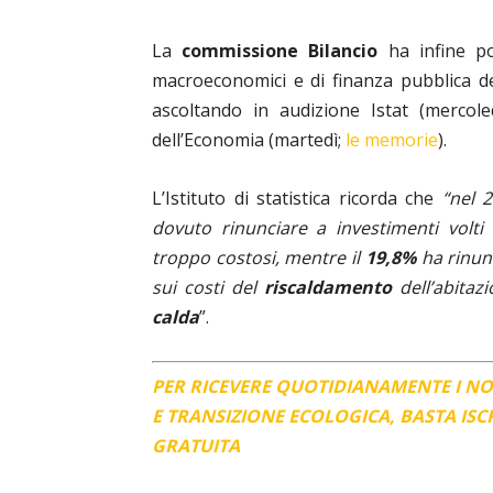
La
commissione Bilancio
ha infine po
macroeconomici e di finanza pubblica de
ascoltando in audizione Istat (mercole
dell’Economia (martedì;
le memorie
).
L’Istituto di statistica ricorda che
“
nel 
dovuto rinunciare a investimenti volt
troppo costosi, mentre il
19,8%
ha rinunc
sui costi del
riscaldamento
dell’abitazi
calda
”.
PER RICEVERE QUOTIDIANAMENTE I N
E TRANSIZIONE ECOLOGICA, BASTA IS
GRATUITA