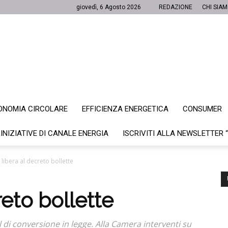
giovedì, 6 Agosto 2026
REDAZIONE
CHI SIA
ONOMIA CIRCOLARE
EFFICIENZA ENERGETICA
CONSUMER
Canale
 INIZIATIVE DI CANALE ENERGIA
ISCRIVITI ALLA NEWSLETTER 
 libera al decreto bollette
Energia
reto bollette
dl di conversione in legge. Alla Camera interventi su