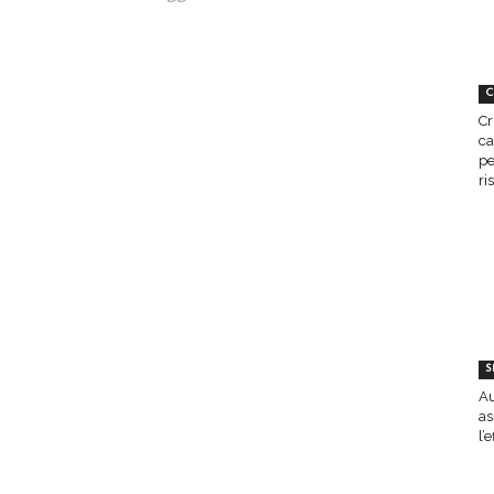
C
Cr
ca
pe
ri
S
Au
as
l’