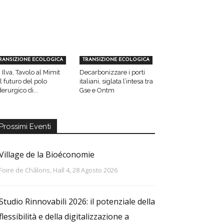
RANSIZIONE ECOLOGICA
TRANSIZIONE ECOLOGICA
 Ilva, Tavolo al Mimit
Decarbonizzare i porti
l futuro del polo
italiani, siglata l’intesa tra
derurgico di...
Gse e Ontm
Prossimi Eventi
Village de la Bioéconomie
Foire de Châlons, Hall 4, 28 Agosto 2026
Studio Rinnovabili 2026: il potenziale della
flessibilità e della digitalizzazione a