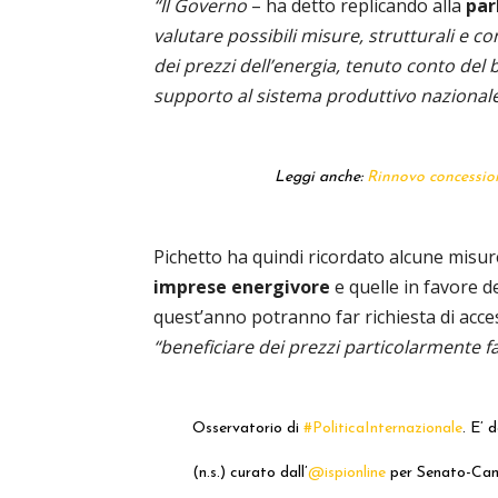
“Il Governo
– ha detto replicando alla
par
valutare possibili misure, strutturali e co
dei prezzi dell’energia, tenuto conto del b
supporto al sistema produttivo nazionale
Leggi anche:
Rinnovo concession
Pichetto ha quindi ricordato alcune misure
imprese energivore
e quelle in favore d
quest’anno potranno far richiesta di acce
“beneficiare dei prezzi particolarmente fa
Osservatorio di
#PoliticaInternazionale
. E’ 
(n.s.) curato dall’
@ispionline
per Senato-C