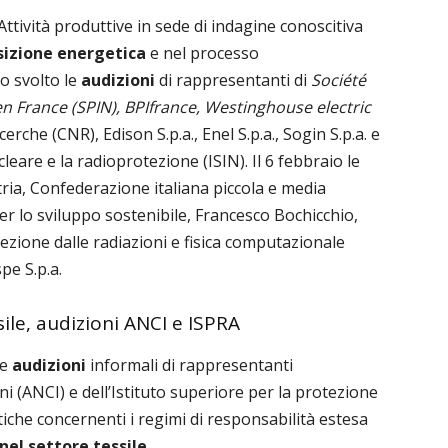
ttività produttive in sede di indagine conoscitiva
sizione energetica
e nel processo
no svolto le
audizioni
di rappresentanti di
Société
en France (SPIN), BPIfrance, Westinghouse electric
cerche (CNR), Edison S.p.a., Enel S.p.a., Sogin S.p.a. e
eare e la radioprotezione (ISIN). Il 6 febbraio le
ria, Confederazione italiana piccola e media
r lo sviluppo sostenibile, Francesco Bochicchio,
ezione dalle radiazioni e fisica computazionale
pe S.p.a.
sile, audizioni ANCI e ISPRA
le
audizioni
informali di rappresentanti
i (ANCI) e dell’Istituto superiore per la protezione
tiche concernenti i regimi di responsabilità estesa
 nel settore tessile
.