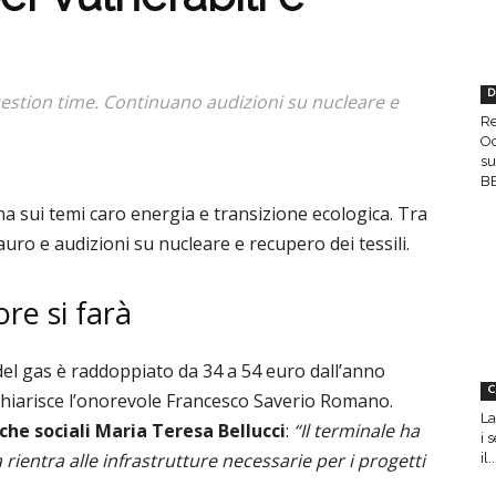
D
question time. Continuano audizioni su nucleare e
Re
Oc
su
BE
ana sui temi caro energia e transizione ecologica. Tra
tauro e audizioni su nucleare e recupero dei tessili.
ore si farà
del gas è raddoppiato da 34 a 54 euro dall’anno
C
” chiarisce l’onorevole Francesco Saverio Romano.
La
che sociali Maria Teresa Bellucci
:
“Il terminale ha
i 
a rientra alle infrastrutture necessarie per i progetti
il..