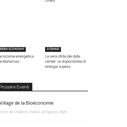
cinesi
REEN ECONOMY
SCENARI
ansizione energetica
La vera sfida dei data
le Bahamas
center: la disponibilità di
energia supera...
Prossimi Eventi
Village de la Bioéconomie
Foire de Châlons, Hall 4, 28 Agosto 2026