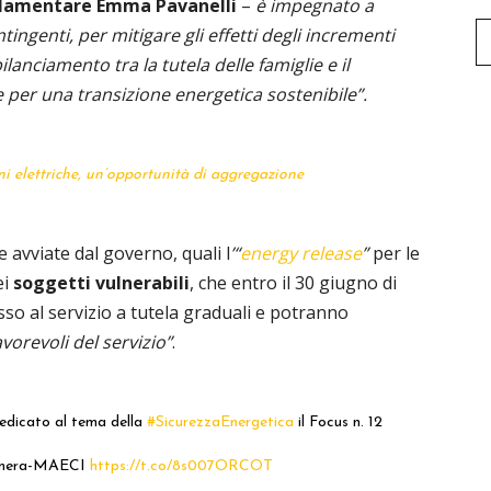
lamentare Emma Pavanelli
–
è impegnato a
ntingenti, per mitigare gli effetti degli incrementi
ilanciamento tra la tutela delle famiglie e il
 per una transizione energetica sostenibile”.
i elettriche, un’opportunità di aggregazione
 avviate dal governo, quali l
’“
energy release
”
per le
ei
soggetti vulnerabili
, che entro il 30 giugno di
sso al servizio a tutela graduali e potranno
vorevoli del servizio”
.
dedicato al tema della
#SicurezzaEnergetica
il Focus n. 12
amera-MAECI
https://t.co/8s007ORCOT