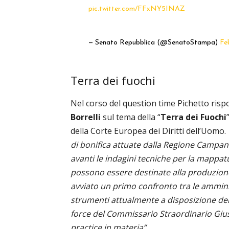
pic.twitter.com/FFxNY5INAZ
— Senato Repubblica (@SenatoStampa)
Fe
Terra dei fuochi
Nel corso del question time Pichetto ris
Borrelli
sul tema della “
Terra dei Fuochi
della Corte Europea dei Diritti dell’Uomo.
di bonifica attuate dalla Regione Campan
avanti le indagini tecniche per la mappat
possono essere destinate alla produzion
avviato un primo confronto tra le amminist
strumenti attualmente a disposizione del 
force del Commissario Straordinario Giu
practice in materia”
.