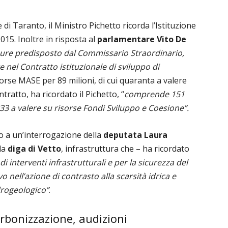
 di Taranto, il Ministro Pichetto ricorda l’Istituzione
15. Inoltre in risposta al
parlamentare Vito De
re predisposto dal Commissario Straordinario,
 nel Contratto istituzionale di sviluppo di
isorse MASE per 89 milioni, di cui quaranta a valere
ratto, ha ricordato il Pichetto, “
comprende 151
 833 a valere su risorse Fondi Sviluppo e Coesione”.
sto a un’interrogazione della
deputata Laura
la
diga di Vetto
, infrastruttura che – ha ricordato
di interventi infrastrutturali e per la sicurezza del
vo nell’azione di contrasto alla scarsità idrica e
idrogeologico”
.
rbonizzazione, audizioni