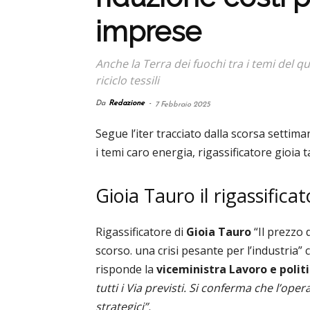
imprese
Anche la Terra dei fuochi tra i temi del 
riciclo tessili
Da
Redazione
-
7 Febbraio 2025
Segue l’iter tracciato dalla scorsa settim
i temi caro energia, rigassificatore gioia 
Gioia Tauro il rigassificat
Rigassificatore di
Gioia Tauro
“Il prezzo 
scorso. una crisi pesante per l’industria
risponde la
viceministra Lavoro e politi
tutti i Via previsti. Si conferma che l’oper
strategici”.