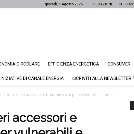
giovedì, 6 Agosto 2026
REDAZIONE
CHI SIA
ONOMIA CIRCOLARE
EFFICIENZA ENERGETICA
CONSUMER
Canale
 INIZIATIVE DI CANALE ENERGIA
ISCRIVITI ALLA NEWSLETTER 
chetto su oneri accessori e riduzione costi per vulnerabili e imprese
Energia
ri accessori e
er vulnerabili e