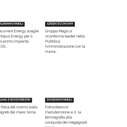
IGIRINNOVABILI
GREEN ECONOMY
current Energy sceglie
Gruppo Magis si
topus Energy per il
riconferma leader nella
o primo impianto
Pubblica
SS...
Amministrazione con la
nuova...
LIMA E BIODIVERSITA'
DIGIRINNOVABILI
 fisica del cosmo svela
Fotovoltaico e
segreti del mare: torna
manutenzione 4.0: la
.
termografia alla
conquista dei megagradi