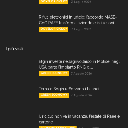
DOVELORICICLO?
21 Luglio 2026
Rifiuti elettronici in ufficio: l’accordo MASE-
CdC RAEE trasforma aziende e istituzioni...
DOVELORICICLO?
16 Luglio 2026
I più visti
Elgin investe nell’agrivoltaico in Molise, negli
USA parte l’impianto RNG di...
GREEN ECONOMY
7 Agosto 2026
Terna e Sogin rafforzano i bilanci
GREEN ECONOMY
7 Agosto 2026
Il riciclo non va in vacanza, l’estate di Raee e
cartone