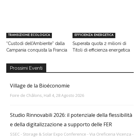
TRANSIZIONE ECOLOGICA
EFFICIENZA ENERGETICA
“Custodi dell’Ambiente” dalla
Superata quota 2 milioni di
Campania conquista la Francia
Titoli di efficienza energetica
Prossimi Eventi
Village de la Bioéconomie
Foire de Châlons, Hall 4, 28 Agosto 2026
Studio Rinnovabili 2026: il potenziale della flessibilità
e della digitalizzazione a supporto delle FER
SSEC - Storage & Solar Expo Conference - Via Oreficeria Vicenza -