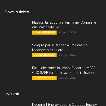
Dove lo riciclo
Plastica, la raccolta si ferma nei Comuni: è
crisi nazionale per...
DOVELORICICLO?
4 Agosto 2026
Sempre più rifiuti speciali ma cresce
l’economia circolare
DOVELORICICLO?
21 Luglio 2026
Rifiuti elettronici in ufficio: l’accordo MASE-
CdC RAEE trasforma aziende e istituzioni...
DOVELORICICLO?
16 Luglio 2026
I più visti
Recurrent Energy sceglie Octopus Energy