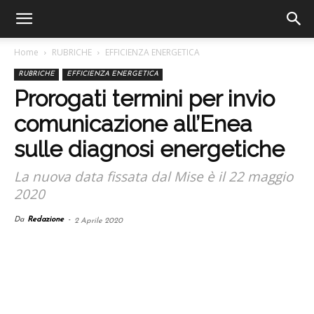
Home
RUBRICHE
EFFICIENZA ENERGETICA
RUBRICHE
EFFICIENZA ENERGETICA
Prorogati termini per invio
comunicazione all’Enea
sulle diagnosi energetiche
La nuova data fissata dal Mise è il 22 maggio
2020
Da
Redazione
-
2 Aprile 2020