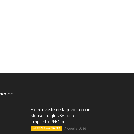
ziende
Elgin investe nell’agrivoltaico in
Molise, negli USA parte
l’impianto RNG di...
GREEN ECONOMY
7 Agosto 2026