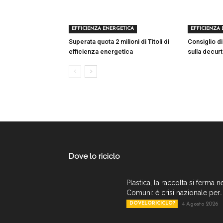
EFFICIENZA ENERGETICA
EFFICIENZA
Superata quota 2 milioni di Titoli di
Consiglio di
efficienza energetica
sulla decurt
Dove lo riciclo
Plastica, la raccolta si ferma n
Comuni: è crisi nazionale per..
DOVELORICICLO?
4 Agosto 2026