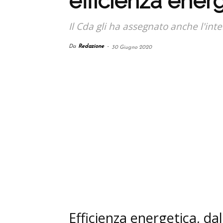
efficienza ener
Il Cda gli ha assegnato anche l'int
Da
Redazione
-
30 Giugno 2020
Efficienza energetica, d