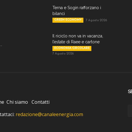
Terna e Sogin rafforzano i
bilanci
GREEN ECONOMY
7 Agosto 2026
Il riciclo non va in vacanza,
l’estate di Raee e cartone
..
ECONOMIA CIRCOLARE
7 Agosto 2026
S
me
Chi siamo
Contatti
attaci:
redazione@canaleenergia.com