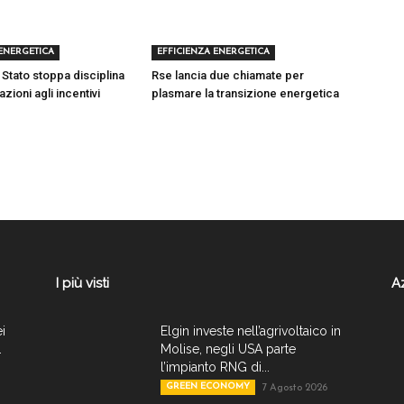
 ENERGETICA
EFFICIENZA ENERGETICA
 Stato stoppa disciplina
Rse lancia due chiamate per
azioni agli incentivi
plasmare la transizione energetica
I più visti
A
ei
Elgin investe nell’agrivoltaico in
.
Molise, negli USA parte
l’impianto RNG di...
GREEN ECONOMY
7 Agosto 2026