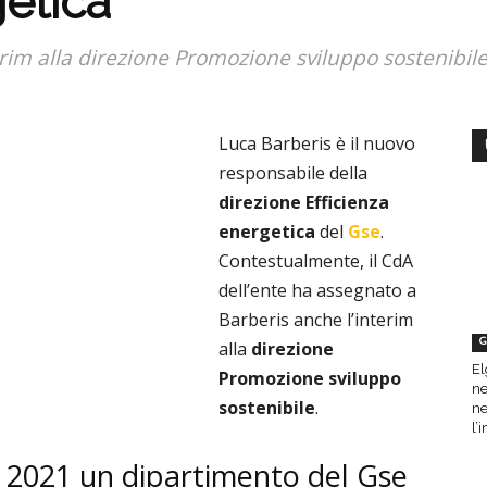
getica
erim alla direzione Promozione sviluppo sostenibile
Luca Barberis è il nuovo
responsabile della
d
irezione Efficienza
energetica
del
Gse
.
Contestualmente, il CdA
dell’ente ha assegnato a
Barberis anche l’interim
G
alla
d
irezione
El
Promozione sviluppo
ne
sostenibile
.
ne
l’
al 2021 un dipartimento del Gse