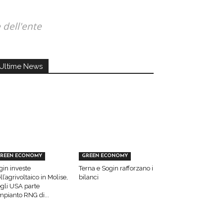
 dell'ente
Ultime News
REEN ECONOMY
GREEN ECONOMY
gin investe
Terna e Sogin rafforzano i
ll’agrivoltaico in Molise,
bilanci
gli USA parte
impianto RNG di...