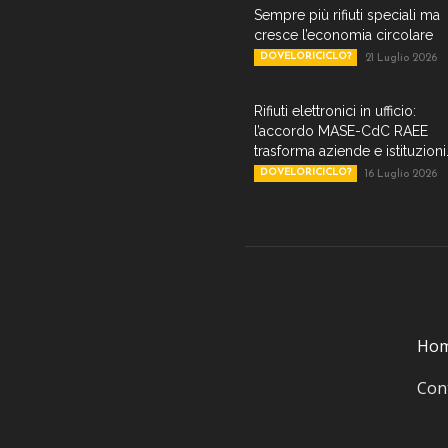
Sempre più rifiuti speciali ma
cresce l’economia circolare
DOVELORICICLO?
21 Luglio 2026
Rifiuti elettronici in ufficio:
l’accordo MASE-CdC RAEE
trasforma aziende e istituzioni.
DOVELORICICLO?
16 Luglio 2026
Ho
Cont