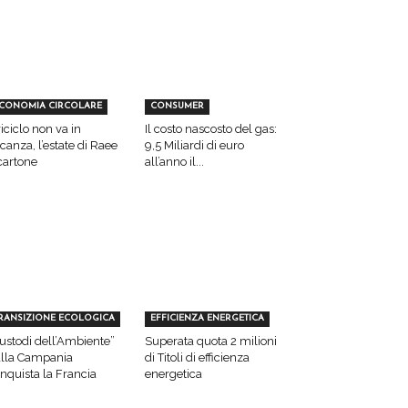
CONOMIA CIRCOLARE
CONSUMER
 riciclo non va in
Il costo nascosto del gas:
canza, l’estate di Raee
9,5 Miliardi di euro
cartone
all’anno il...
RANSIZIONE ECOLOGICA
EFFICIENZA ENERGETICA
ustodi dell’Ambiente”
Superata quota 2 milioni
lla Campania
di Titoli di efficienza
nquista la Francia
energetica