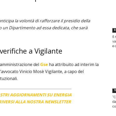
anticipa la volontà di rafforzare il presidio della
 un Dipartimento ad essa dedicata, che sarà
E
Il
va
e 
verifiche a Vigilante
di amministrazione del
Gse
ha attribuito ad interim la
l’avvocato Vinicio Mosè Vigilante, a capo del
ituzionali.
T
OSTRI AGGIORNAMENTI SU ENERGIA
“C
CRIVERSI ALLA NOSTRA NEWSLETTER
da
co