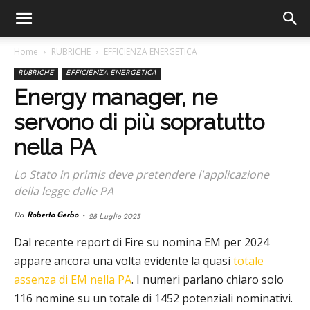
Home
RUBRICHE
EFFICIENZA ENERGETICA
RUBRICHE
EFFICIENZA ENERGETICA
Energy manager, ne
servono di più sopratutto
nella PA
Lo Stato in primis deve pretendere l'applicazione
della legge dalle PA
Da
Roberto Gerbo
-
28 Luglio 2025
Dal recente report di Fire su nomina EM per 2024
appare ancora una volta evidente la quasi
totale
assenza di EM nella PA
. I numeri parlano chiaro solo
116 nomine su un totale di 1452 potenziali nominativi.