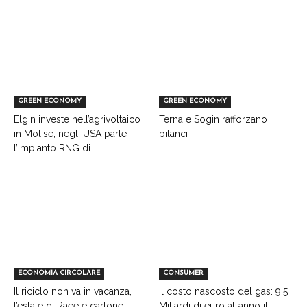
GREEN ECONOMY
GREEN ECONOMY
Elgin investe nell’agrivoltaico
Terna e Sogin rafforzano i
in Molise, negli USA parte
bilanci
l’impianto RNG di...
ECONOMIA CIRCOLARE
CONSUMER
Il riciclo non va in vacanza,
Il costo nascosto del gas: 9,5
l’estate di Raee e cartone
Miliardi di euro all’anno il...