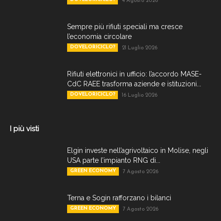
4 Agosto 2026
Sempre più rifiuti speciali ma cresce
l’economia circolare
DOVELORICICLO?
21 Luglio 2026
Rifiuti elettronici in ufficio: l’accordo MASE-
CdC RAEE trasforma aziende e istituzioni...
DOVELORICICLO?
16 Luglio 2026
I più visti
Elgin investe nell’agrivoltaico in Molise, negli
USA parte l’impianto RNG di...
GREEN ECONOMY
7 Agosto 2026
Terna e Sogin rafforzano i bilanci
GREEN ECONOMY
7 Agosto 2026