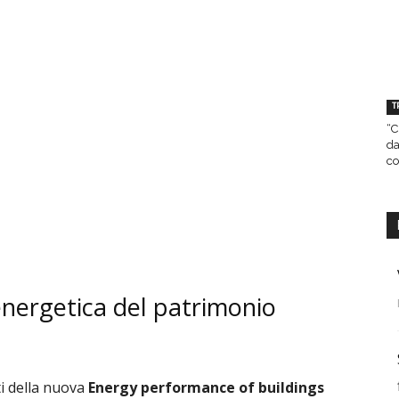
T
“C
da
co
energetica del patrimonio
tti della nuova
Energy performance of buildings