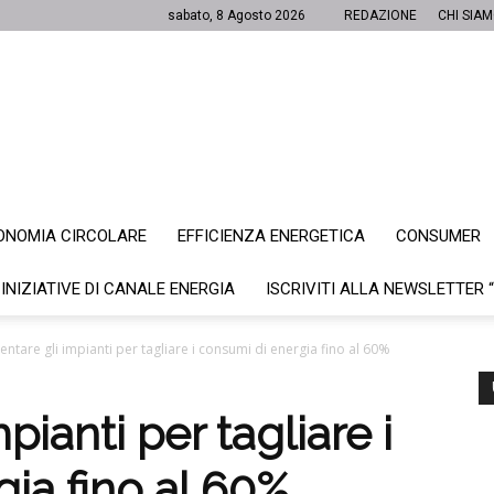
sabato, 8 Agosto 2026
REDAZIONE
CHI SIA
ONOMIA CIRCOLARE
EFFICIENZA ENERGETICA
CONSUMER
Canale
 INIZIATIVE DI CANALE ENERGIA
ISCRIVITI ALLA NEWSLETTER 
cientare gli impianti per tagliare i consumi di energia fino al 60%
Energia
mpianti per tagliare i
ia fino al 60%