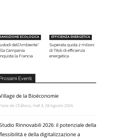
RANSIZIONE ECOLOGICA
EFFICIENZA ENERGETICA
ustodi dell’Ambiente”
Superata quota 2 milioni
lla Campania
di Titoli di efficienza
nquista la Francia
energetica
Prossimi Eventi
Village de la Bioéconomie
Foire de Châlons, Hall 4, 28 Agosto 2026
Studio Rinnovabili 2026: il potenziale della
flessibilità e della digitalizzazione a