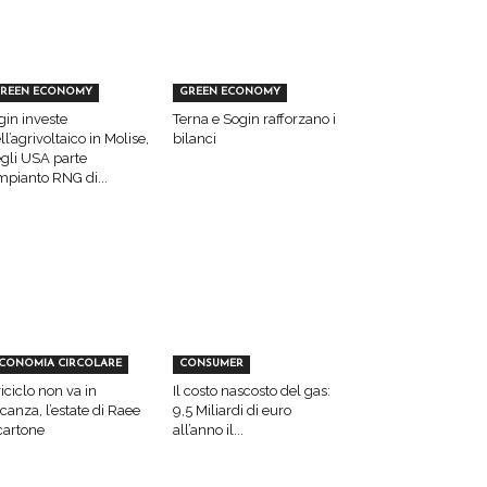
REEN ECONOMY
GREEN ECONOMY
gin investe
Terna e Sogin rafforzano i
ll’agrivoltaico in Molise,
bilanci
gli USA parte
impianto RNG di...
CONOMIA CIRCOLARE
CONSUMER
 riciclo non va in
Il costo nascosto del gas:
canza, l’estate di Raee
9,5 Miliardi di euro
cartone
all’anno il...