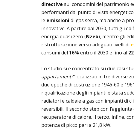
directive
sui condomini del patrimonio edi
performanti dal punto di vista energetico. 
le
emissioni
di gas serra, ma anche a pro
innovative. A partire dal 2030, tutti gli edi
energia quasi zero (
Nzeb
), mentre gli edi
ristrutturazione verso adeguati livelli di
e
consumi del
16%
entro il 2030 e fino al
2
Lo studio si è concentrato su due casi studi
appartamenti”
localizzati in tre diverse 
due epoche di costruzione 1946-60 e 1961-
riqualificazione degli impianti è stata sudd
radiatori e caldaie a gas con impianti di 
reversibili. Il secondo step con l’aggiunt
recuperatore di calore. Il terzo, infine, co
potenza di picco pari a 21,8 kW.