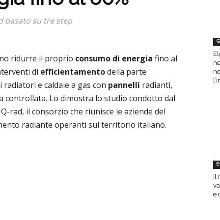
d basato su tre step
G
El
ono ridurre il proprio
consumo di energia
fino al
ne
nterventi di
efficientamento
della parte
ne
l’
di radiatori e caldaie a gas con
pannelli
radianti,
 controllata. Lo dimostra lo studio condotto dal
Q-rad, il consorzio che riunisce le aziende del
ento radiante operanti sul territorio italiano.
E
Il
va
e 