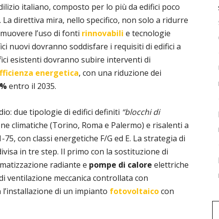
lizio italiano, composto per lo più da edifici poco
La direttiva mira, nello specifico, non solo a ridurre
muovere l’uso di fonti
rinnovabili
e tecnologie
fici nuovi dovranno soddisfare i requisiti di edifici a
fici esistenti dovranno subire interventi di
fficienza energetica
, con una riduzione dei
2%
entro il 2035.
o: due tipologie di edifici definiti
“blocchi di
zone climatiche (Torino, Roma e Palermo) e risalenti a
75, con classi energetiche F/G ed E. La strategia di
ivisa in tre step. Il primo con la sostituzione di
climatizzazione radiante e
pompe di calore
elettriche
a di ventilazione meccanica controllata con
n l’installazione di un impianto
fotovoltaico
con