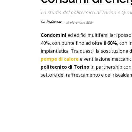
Lo studio del politecnico di Torino e Q-ra
Da
Redazione
-
18 Novembre 2024
Condomini
ed edifici multifamiliari poss
40%, con punte fino ad oltre il
60%
, con i
impiantistica. Tra questi, la sostituzione 
pompe di calore
e ventilazione meccanica
politecnico di Torino
in partnership con 
settore del raffrescamento e del riscaldam