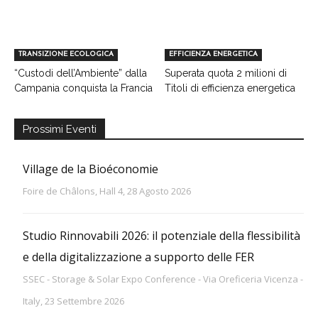
TRANSIZIONE ECOLOGICA
EFFICIENZA ENERGETICA
“Custodi dell’Ambiente” dalla
Superata quota 2 milioni di
Campania conquista la Francia
Titoli di efficienza energetica
Prossimi Eventi
Village de la Bioéconomie
Foire de Châlons, Hall 4, 28 Agosto 2026
Studio Rinnovabili 2026: il potenziale della flessibilità
e della digitalizzazione a supporto delle FER
SSEC - Storage & Solar Expo Conference - Via Oreficeria Vicenza -
Italy, 23 Settembre 2026