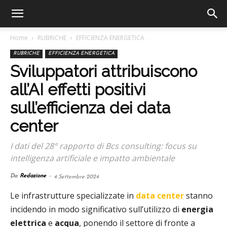
Home
RUBRICHE
EFFICIENZA ENERGETICA
RUBRICHE
EFFICIENZA ENERGETICA
Sviluppatori attribuiscono
all’AI effetti positivi
sull’efficienza dei data
center
I dati del 28° rapporto di Bcs consulting: focus su
intelligenza artificiale e impatto ambientale
Da
Redazione
-
4 Settembre 2024
Le infrastrutture specializzate in
data center
stanno
incidendo in modo significativo sull’utilizzo di
energia
elettrica
e
acqua
, ponendo il settore di fronte a