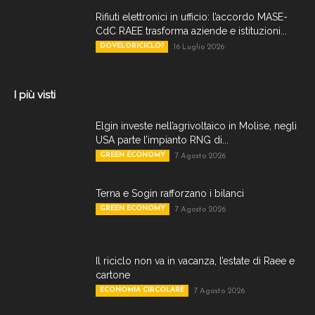
Rifiuti elettronici in ufficio: l’accordo MASE-
CdC RAEE trasforma aziende e istituzioni...
DOVELORICICLO?
16 Luglio 2026
I più visti
Elgin investe nell’agrivoltaico in Molise, negli
USA parte l’impianto RNG di...
GREEN ECONOMY
7 Agosto 2026
Terna e Sogin rafforzano i bilanci
GREEN ECONOMY
7 Agosto 2026
Il riciclo non va in vacanza, l’estate di Raee e
cartone
ECONOMIA CIRCOLARE
7 Agosto 2026