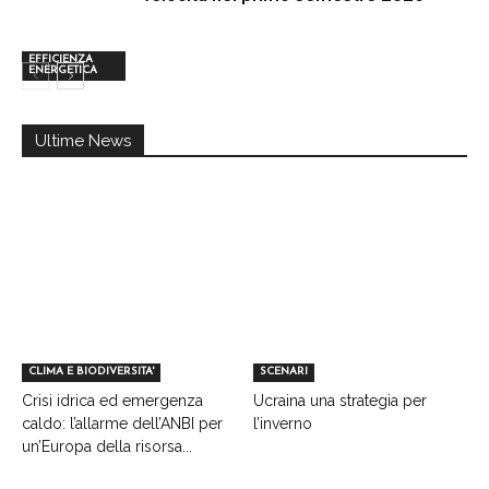
EFFICIENZA
ENERGETICA
Ultime News
CLIMA E BIODIVERSITA'
SCENARI
Crisi idrica ed emergenza
Ucraina una strategia per
caldo: l’allarme dell’ANBI per
l’inverno
un’Europa della risorsa...