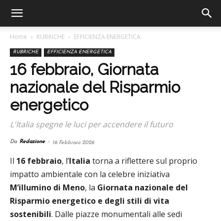
Home
RUBRICHE
EFFICIENZA ENERGETICA
RUBRICHE
EFFICIENZA ENERGETICA
16 febbraio, Giornata
nazionale del Risparmio
energetico
L'Italia spegne le luci per accendere il futuro
Da
Redazione
-
16 Febbraio 2026
Il
16 febbraio
, l’
Italia
torna a riflettere sul proprio
impatto ambientale con la celebre iniziativa
M’illumino di Meno
, la
Giornata nazionale del
Risparmio energetico e degli stili di vita
sostenibili
. Dalle piazze monumentali alle sedi