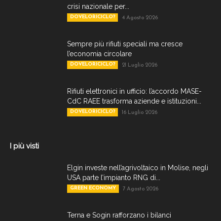
crisi nazionale per...
DOVELORICICLO?
4 Agosto 2026
Sempre più rifiuti speciali ma cresce
l’economia circolare
DOVELORICICLO?
21 Luglio 2026
Rifiuti elettronici in ufficio: l’accordo MASE-
CdC RAEE trasforma aziende e istituzioni...
DOVELORICICLO?
16 Luglio 2026
I più visti
Elgin investe nell’agrivoltaico in Molise, negli
USA parte l’impianto RNG di...
GREEN ECONOMY
7 Agosto 2026
Terna e Sogin rafforzano i bilanci