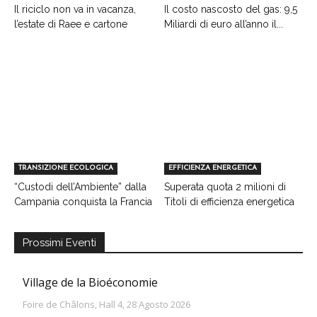
Il riciclo non va in vacanza,
Il costo nascosto del gas: 9,5
l’estate di Raee e cartone
Miliardi di euro all’anno il...
TRANSIZIONE ECOLOGICA
EFFICIENZA ENERGETICA
“Custodi dell’Ambiente” dalla
Superata quota 2 milioni di
Campania conquista la Francia
Titoli di efficienza energetica
Prossimi Eventi
Village de la Bioéconomie
Foire de Châlons, Hall 4, 28 Agosto 2026