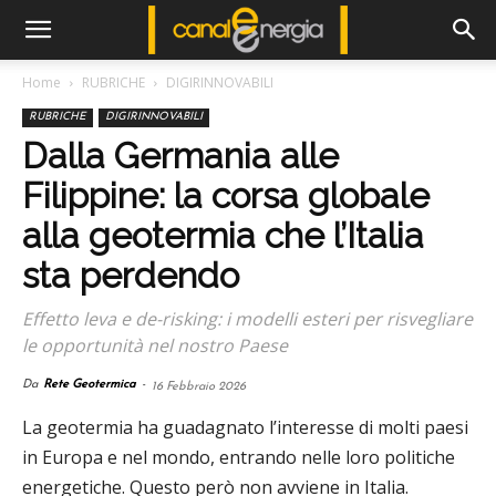
Home
RUBRICHE
DIGIRINNOVABILI
RUBRICHE
DIGIRINNOVABILI
Dalla Germania alle
Filippine: la corsa globale
alla geotermia che l’Italia
sta perdendo
Effetto leva e de-risking: i modelli esteri per risvegliare
le opportunità nel nostro Paese
Da
Rete Geotermica
-
16 Febbraio 2026
La geotermia ha guadagnato l’interesse di molti paesi
in Europa e nel mondo, entrando nelle loro politiche
energetiche. Questo però non avviene in Italia.