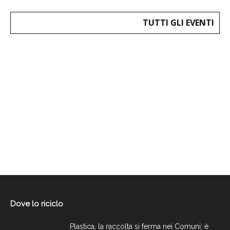
TUTTI GLI EVENTI
Dove lo riciclo
Plastica, la raccolta si ferma nei Comuni: è