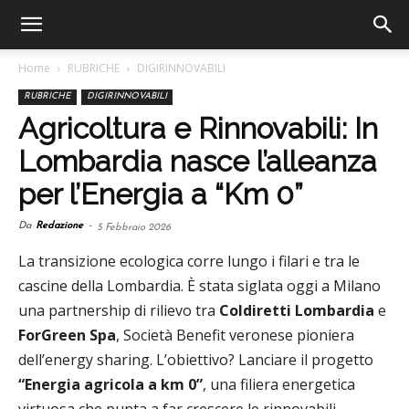
Home
RUBRICHE
DIGIRINNOVABILI
RUBRICHE
DIGIRINNOVABILI
Agricoltura e Rinnovabili: In
Lombardia nasce l’alleanza
per l’Energia a “Km 0”
Da
Redazione
-
5 Febbraio 2026
La transizione ecologica corre lungo i filari e tra le
cascine della Lombardia. È stata siglata oggi a Milano
una partnership di rilievo tra
Coldiretti Lombardia
e
ForGreen Spa
, Società Benefit veronese pioniera
dell’energy sharing. L’obiettivo? Lanciare il progetto
“Energia agricola a km 0”
, una filiera energetica