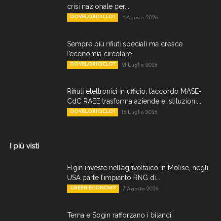
crisi nazionale per...
DOVELORICICLO?
4 Agosto 2026
Sempre più rifiuti speciali ma cresce
l’economia circolare
DOVELORICICLO?
21 Luglio 2026
Rifiuti elettronici in ufficio: l’accordo MASE-
CdC RAEE trasforma aziende e istituzioni...
DOVELORICICLO?
16 Luglio 2026
I più visti
Elgin investe nell’agrivoltaico in Molise, negli
USA parte l’impianto RNG di...
GREEN ECONOMY
7 Agosto 2026
Terna e Sogin rafforzano i bilanci