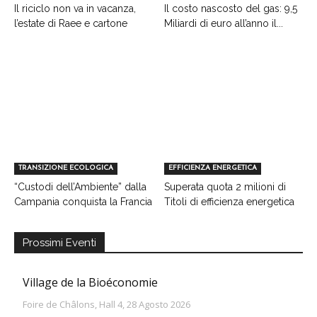
Il riciclo non va in vacanza,
Il costo nascosto del gas: 9,5
l’estate di Raee e cartone
Miliardi di euro all’anno il...
TRANSIZIONE ECOLOGICA
EFFICIENZA ENERGETICA
“Custodi dell’Ambiente” dalla
Superata quota 2 milioni di
Campania conquista la Francia
Titoli di efficienza energetica
Prossimi Eventi
Village de la Bioéconomie
Foire de Châlons, Hall 4, 28 Agosto 2026