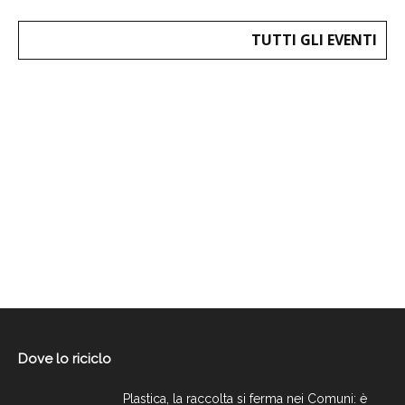
TUTTI GLI EVENTI
Dove lo riciclo
Plastica, la raccolta si ferma nei Comuni: è