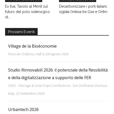
Ex Ilva, Tavolo al Mimit sul
Decarbonizzare i porti italiani,
futuro del polo siderurgico
siglata l’intesa tra Gse e Ontm
di...
Prossimi Eventi
Village de la Bioéconomie
Foire de Châlons, Hall 4, 28 Agosto 2026
Studio Rinnovabili 2026: il potenziale della flessibilità
e della digitalizzazione a supporto delle FER
SSEC - Storage & Solar Expo Conference - Via Oreficeria Vicenza -
Italy, 23 Settembre 2026
Urbantech 2026