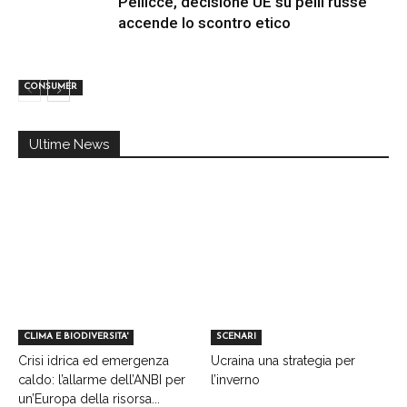
Pellicce, decisione UE su pelli russe
accende lo scontro etico
CONSUMER
Ultime News
CLIMA E BIODIVERSITA'
SCENARI
Crisi idrica ed emergenza
Ucraina una strategia per
caldo: l’allarme dell’ANBI per
l’inverno
un’Europa della risorsa...