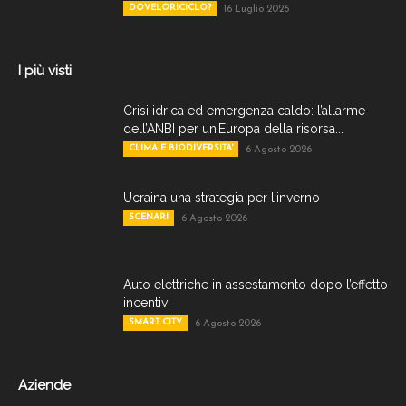
DOVELORICICLO?
16 Luglio 2026
I più visti
Crisi idrica ed emergenza caldo: l’allarme
dell’ANBI per un’Europa della risorsa...
CLIMA E BIODIVERSITA'
6 Agosto 2026
Ucraina una strategia per l’inverno
SCENARI
6 Agosto 2026
Auto elettriche in assestamento dopo l’effetto
incentivi
SMART CITY
6 Agosto 2026
Aziende