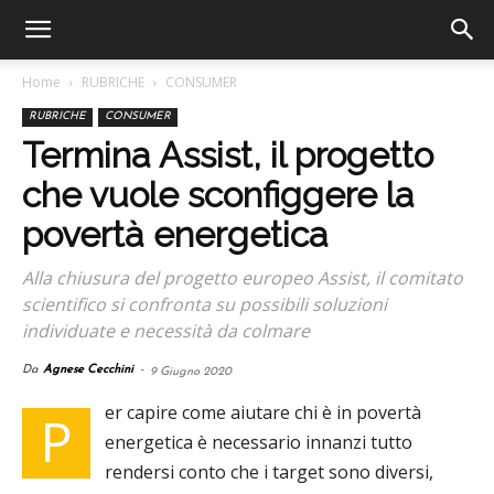
Home
RUBRICHE
CONSUMER
RUBRICHE
CONSUMER
Termina Assist, il progetto
che vuole sconfiggere la
povertà energetica
Alla chiusura del progetto europeo Assist, il comitato
scientifico si confronta su possibili soluzioni
individuate e necessità da colmare
Da
Agnese Cecchini
-
9 Giugno 2020
er capire come aiutare chi è in povertà
P
energetica è necessario innanzi tutto
rendersi conto che i target sono diversi,