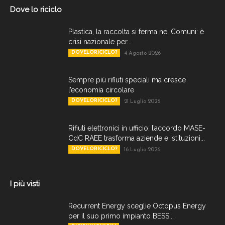
Dove lo riciclo
Plastica, la raccolta si ferma nei Comuni: è
crisi nazionale per...
DOVELORICICLO?
4 Agosto 2026
Sempre più rifiuti speciali ma cresce
l’economia circolare
DOVELORICICLO?
21 Luglio 2026
Rifiuti elettronici in ufficio: l’accordo MASE-
CdC RAEE trasforma aziende e istituzioni...
DOVELORICICLO?
16 Luglio 2026
I più visti
Recurrent Energy sceglie Octopus Energy
per il suo primo impianto BESS...