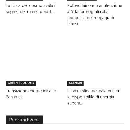
La fisica del cosmo svela i
Fotovoltaico e manutenzione
segreti del mare: torna il...
4.0: la termografia alla
conquista dei megagradi
cinesi
GREEN ECONOMY
SCENARI
Transizione energetica alle
La vera sfida dei data center:
Bahamas
la disponibilità di energia
supera...
Prossimi Eventi