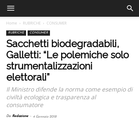
Home
RUBRICHE
CONSUMER
RUBRICHE
CONSUMER
Sacchetti biodegradabili,
Galletti: “Le polemiche solo
strumentalizzazioni
elettorali”
Il Ministro difende la norma come esempio di
civiltà ecologica e trasparenza al
consumatore
Da
Redazione
-
4 Gennaio 2018