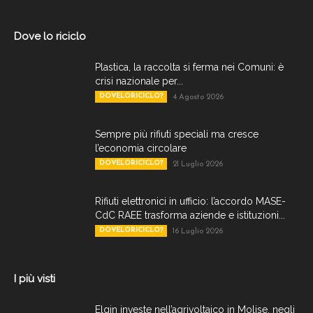
Dove lo riciclo
Plastica, la raccolta si ferma nei Comuni: è
crisi nazionale per...
DOVELORICICLO?
4 Agosto 2026
Sempre più rifiuti speciali ma cresce
l’economia circolare
DOVELORICICLO?
21 Luglio 2026
Rifiuti elettronici in ufficio: l’accordo MASE-
CdC RAEE trasforma aziende e istituzioni...
DOVELORICICLO?
16 Luglio 2026
I più visti
Elgin investe nell’agrivoltaico in Molise, negli