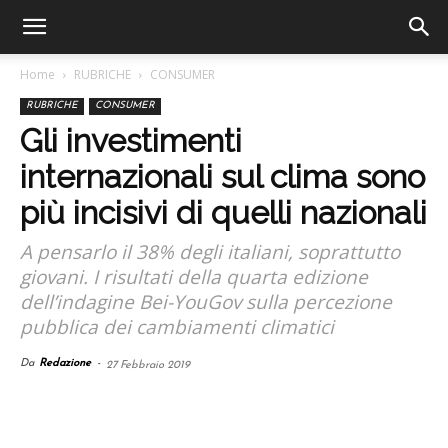
Home
RUBRICHE
CONSUMER
RUBRICHE
CONSUMER
Gli investimenti
internazionali sul clima sono
più incisivi di quelli nazionali
A pensarlo il 38% degli italiani, soprattutto
giovani. I risultati della quarta edizione
dell’indagine Bei-YouGov sulla percezione
pubblica dei cambiamenti climatici
Da
Redazione
-
27 Febbraio 2019