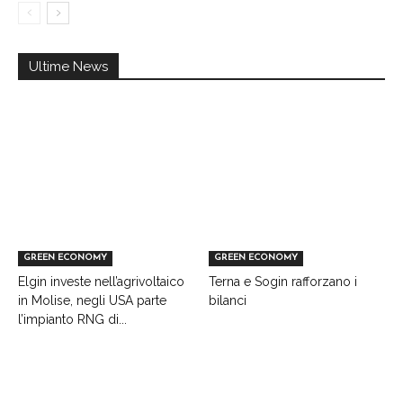
Ultime News
GREEN ECONOMY
GREEN ECONOMY
Elgin investe nell’agrivoltaico
Terna e Sogin rafforzano i
in Molise, negli USA parte
bilanci
l’impianto RNG di...