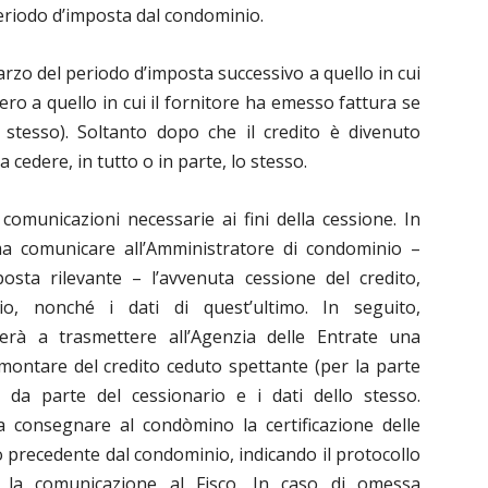
periodo d’imposta dal condominio.
marzo del periodo d’imposta successivo a quello in cui
ro a quello in cui il fornitore ha emesso fattura se
 stesso). Soltanto dopo che il credito è divenuto
a cedere, in tutto o in parte, lo stesso.
comunicazioni necessarie ai fini della cessione. In
ma comunicare all’Amministratore di condominio –
osta rilevante – l’avvenuta cessione del credito,
rio, nonché i dati di quest’ultimo. In seguito,
erà a trasmettere all’Agenzia delle Entrate una
ontare del credito ceduto spettante (per la parte
e da parte del cessionario e i dati dello stesso.
 consegnare al condòmino la certificazione delle
o precedente dal condominio, indicando il protocollo
o la comunicazione al Fisco. In caso di omessa