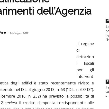
arimenti dell’Agenzia
G
El
ne
Piper
-
26 Giugno 2017
ne
l’
Il regime
di
detrazion
i fiscali
per gli
intervent
E
etica degli edifici è stato recentemente rivisto e
Il
tenute nel D.L. 4 giugno 2013, n. 63 (“D.L. n. 63/13”).
va
dicembre 2016, n. 232) ha previsto la possibilità di
e 
 2-
sexies
) il credito d’imposta corrispondente alle