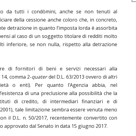
to da tutti i condòmini, anche se non tenuti al
iare della cessione anche coloro che, in concreto,
te detrazione in quanto l’imposta lorda è assorbita
pensi al caso di un soggetto titolare di redditi molto
lti inferiore, se non nulla, rispetto alla detrazione
e di fornitori di beni e servizi necessari alla
t. 14, comma 2-
quater
del D.L. 63/2013 ovvero di altri
ocietà o enti). Per quanto l’Agenzia abbia, nel
sistenza di una preclusione alla possibilità che la
tuti di credito, di intermediari finanziari e di
/2001), tale limitazione sembra essere venuta meno
con il D.L. n. 50/2017, recentemente convertito con
stato approvato dal Senato in data 15 giugno 2017.