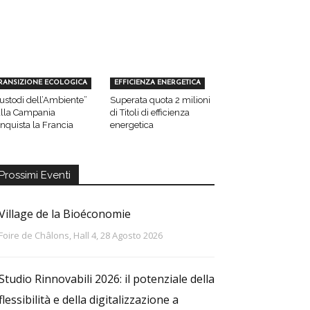
RANSIZIONE ECOLOGICA
EFFICIENZA ENERGETICA
ustodi dell’Ambiente”
Superata quota 2 milioni
lla Campania
di Titoli di efficienza
nquista la Francia
energetica
Prossimi Eventi
Village de la Bioéconomie
Foire de Châlons, Hall 4, 28 Agosto 2026
Studio Rinnovabili 2026: il potenziale della
flessibilità e della digitalizzazione a