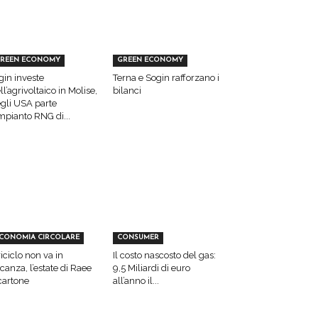
REEN ECONOMY
GREEN ECONOMY
gin investe
Terna e Sogin rafforzano i
ll’agrivoltaico in Molise,
bilanci
gli USA parte
impianto RNG di...
CONOMIA CIRCOLARE
CONSUMER
 riciclo non va in
Il costo nascosto del gas:
canza, l’estate di Raee
9,5 Miliardi di euro
cartone
all’anno il...