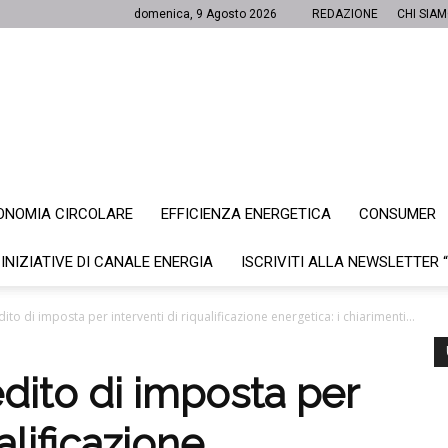
domenica, 9 Agosto 2026
REDAZIONE
CHI SIA
ONOMIA CIRCOLARE
EFFICIENZA ENERGETICA
CONSUMER
Canale
 INIZIATIVE DI CANALE ENERGIA
ISCRIVITI ALLA NEWSLETTER 
ito di imposta per interventi di riqualificazione energetica: i chiarimenti...
Energia
dito di imposta per
alificazione