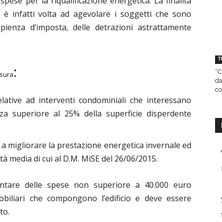
spese per la riqualificazione energetica. La finalità
ne è infatti volta ad agevolare i soggetti che sono
capienza d’imposta, delle detrazioni astrattamente
T
:
“C
isura
da
co
lative ad interventi condominiali che interessano
denza superiore al 25% della superficie disperdente
ti a migliorare la prestazione energetica invernale ed
à media di cui al D.M. MiSE del 26/06/2015.
ntare delle spese non superiore a 40.000 euro
obiliari che compongono l’edificio e deve essere
to.