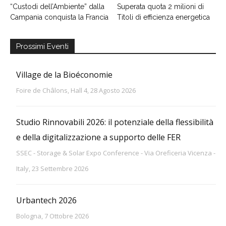
“Custodi dell’Ambiente” dalla
Superata quota 2 milioni di
Campania conquista la Francia
Titoli di efficienza energetica
Prossimi Eventi
Village de la Bioéconomie
Foire de Châlons, Hall 4, 28 Agosto 2026
Studio Rinnovabili 2026: il potenziale della flessibilità
e della digitalizzazione a supporto delle FER
SSEC - Storage & Solar Expo Conference - Via Oreficeria Vicenza -
Italy, 23 Settembre 2026
Urbantech 2026
Bologna, 7 Ottobre 2026