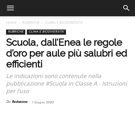
Home
RUBRICHE
CLIMA E BIODIVERSITA'
RUBRICHE
CLIMA E BIODIVERSITA'
Scuola, dall’Enea le regole
d’oro per aule più salubri ed
efficienti
Le indicazioni sono contenute nella
pubblicazione #Scuola in Classe A - Istruzioni
per l’uso
Da
Redazione
-
1 Giugno 2020