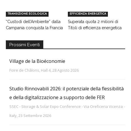
TRANSIZIONE ECOLOGICA
EFFICIENZA ENERGETICA
“Custodi dell’Ambiente” dalla
Superata quota 2 milioni di
Campania conquista la Francia
Titoli di efficienza energetica
Prossimi Eventi
Village de la Bioéconomie
Foire de Châlons, Hall 4, 28 Agosto 2026
Studio Rinnovabili 2026: il potenziale della flessibilità
e della digitalizzazione a supporto delle FER
SSEC - Storage & Solar Expo Conference - Via Oreficeria Vicenza -
Italy, 23 Settembre 2026