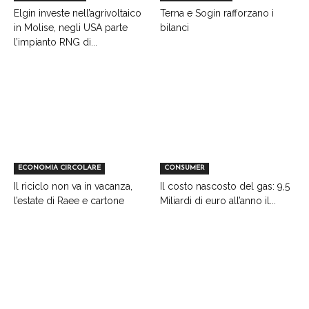
Elgin investe nell’agrivoltaico
Terna e Sogin rafforzano i
in Molise, negli USA parte
bilanci
l’impianto RNG di...
ECONOMIA CIRCOLARE
CONSUMER
Il riciclo non va in vacanza,
Il costo nascosto del gas: 9,5
l’estate di Raee e cartone
Miliardi di euro all’anno il...