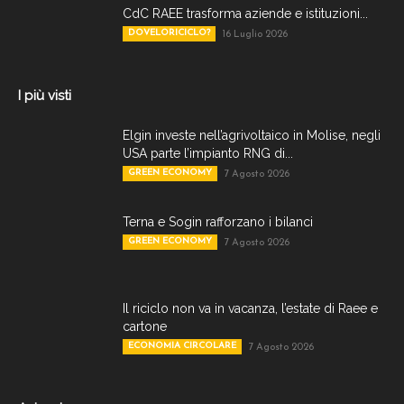
CdC RAEE trasforma aziende e istituzioni...
DOVELORICICLO?
16 Luglio 2026
I più visti
Elgin investe nell’agrivoltaico in Molise, negli
USA parte l’impianto RNG di...
GREEN ECONOMY
7 Agosto 2026
Terna e Sogin rafforzano i bilanci
GREEN ECONOMY
7 Agosto 2026
Il riciclo non va in vacanza, l’estate di Raee e
cartone
ECONOMIA CIRCOLARE
7 Agosto 2026