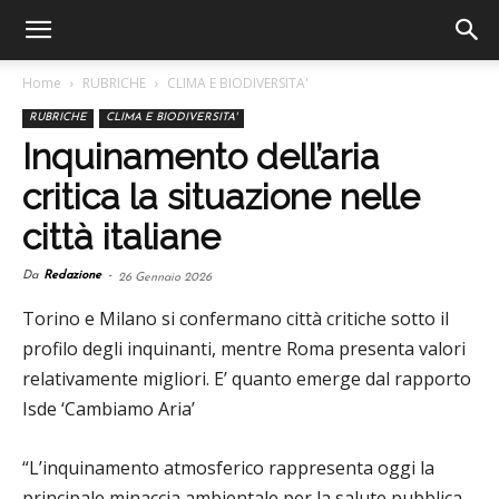
Home
RUBRICHE
CLIMA E BIODIVERSITA'
RUBRICHE
CLIMA E BIODIVERSITA'
Inquinamento dell’aria
critica la situazione nelle
città italiane
Da
Redazione
-
26 Gennaio 2026
Torino e Milano si confermano città critiche sotto il
profilo degli inquinanti, mentre Roma presenta valori
relativamente migliori. E’ quanto emerge dal rapporto
Isde ‘Cambiamo Aria’
“L’inquinamento atmosferico rappresenta
oggi
la
principale minaccia ambientale per la salute pubblica,