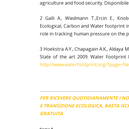
agriculture and food security. Disponibil
2 Galli A., Wiedmann T.,Ercin E., Kno
Ecological, Carbon and Water footprint in
role in tracking human pressure on the pl
3 Hoekstra A.Y., Chapagain A.K., Aldaya 
State of the art 2009. Water Footprint
http://www.waterfootprint.org/?page=f
PER RICEVERE QUOTIDIANAMENTE I N
E TRANSIZIONE ECOLOGICA, BASTA IS
GRATUITA