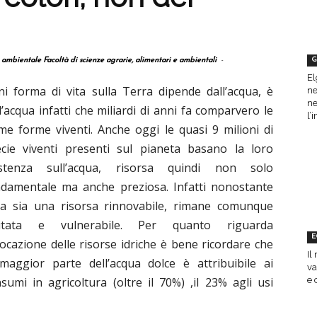
G
e ambientale Facoltà di scienze agrarie, alimentari e ambientali
-
El
i forma di vita sulla Terra dipende dall’acqua, è
ne
ne
l’acqua infatti che miliardi di anni fa comparvero le
l’
me forme viventi. Anche oggi le quasi 9 milioni di
cie viventi presenti sul pianeta basano la loro
istenza sull’acqua, risorsa quindi non solo
damentale ma anche preziosa. Infatti nonostante
sa sia una risorsa rinnovabile, rimane comunque
mitata e vulnerabile. Per quanto riguarda
E
llocazione delle risorse idriche è bene ricordare che
Il
maggior parte dell’acqua dolce è attribuibile ai
va
sumi in agricoltura (oltre il 70%) ,il 23% agli usi
e 