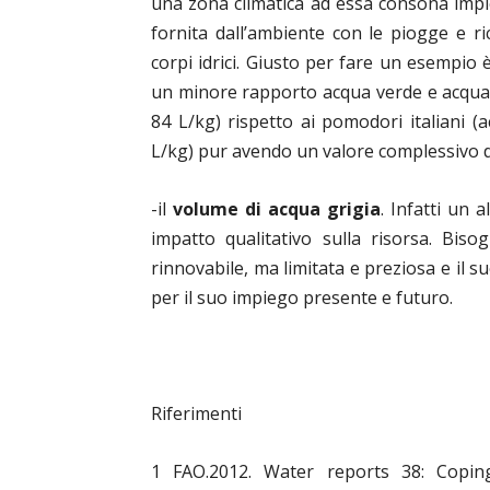
una zona climatica ad essa consona impie
fornita dall’ambiente con le piogge e ri
corpi idrici. Giusto per fare un esempio
un minore rapporto acqua verde e acqua/b
84 L/kg) rispetto ai pomodori italiani (
L/kg) pur avendo un valore complessivo d
-il
volume di acqua grigia
. Infatti un 
impatto qualitativo sulla risorsa. Biso
rinnovabile, ma limitata e preziosa e il
per il suo impiego presente e futuro.
Riferimenti
1 FAO.2012. Water reports 38: Copin