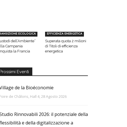
RANSIZIONE ECOLOGICA
EFFICIENZA ENERGETICA
ustodi dell’Ambiente”
Superata quota 2 milioni
lla Campania
di Titoli di efficienza
nquista la Francia
energetica
Prossimi Eventi
Village de la Bioéconomie
Foire de Châlons, Hall 4, 28 Agosto 2026
Studio Rinnovabili 2026: il potenziale della
flessibilità e della digitalizzazione a