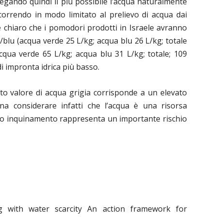
gando quindi il più possibile l’acqua naturalmente
correndo in modo limitato al prelievo di acqua dai
 è chiaro che i pomodori prodotti in Israele avranno
lu (acqua verde 25 L/kg; acqua blu 26 L/kg; totale
acqua verde 65 L/kg; acqua blu 31 L/kg; totale; 109
i impronta idrica più basso.
alto valore di acqua grigia corrisponde a un elevato
gna considerare infatti che l’acqua è una risorsa
 suo inquinamento rappresenta un importante rischio
g with water scarcity An action framework for