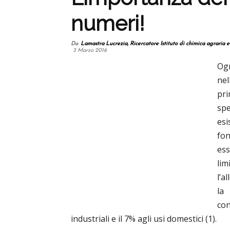
numeri!
Da
Lamastra Lucrezia, Ricercatore Istituto di chimica agraria 
3 Marzo 2016
Ogn
nel
pri
spe
es
fon
es
li
l’a
la 
con
industriali e il 7% agli usi domestici (1).