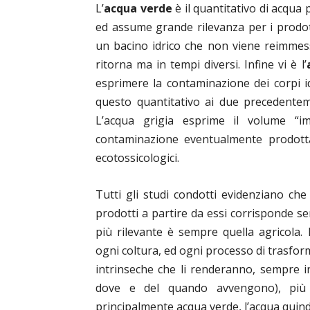
L’
acqua verde
è il quantitativo di acqua
ed assume grande rilevanza per i prodotti
un bacino idrico che non viene reimmess
ritorna ma in tempi diversi. Infine vi è l’
esprimere la contaminazione dei corpi i
questo quantitativo ai due precedenteme
L’acqua grigia esprime il volume “im
contaminazione eventualmente prodotta 
ecotossicologici.
Tutti gli studi condotti evidenziano che 
prodotti a partire da essi corrisponde se
più rilevante è sempre quella agricola.
ogni coltura, ed ogni processo di trasfor
intrinseche che li renderanno, sempre i
dove e del quando avvengono), più o
principalmente acqua verde, l’acqua quind