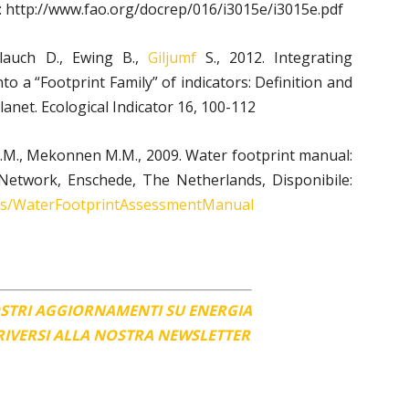
e: http://www.fao.org/docrep/016/i3015e/i3015e.pdf
blauch D., Ewing B.,
Giljum
f
S., 2012. Integrating
to a “Footprint Family” of indicators: Definition and
anet. Ecological Indicator 16, 100-112
M.M., Mekonnen M.M., 2009. Water footprint manual:
 Network, Enschede, The Netherlands, Disponibile:
iles/WaterFootprintAssessmentManual
OSTRI AGGIORNAMENTI SU ENERGIA
CRIVERSI ALLA NOSTRA NEWSLETTER