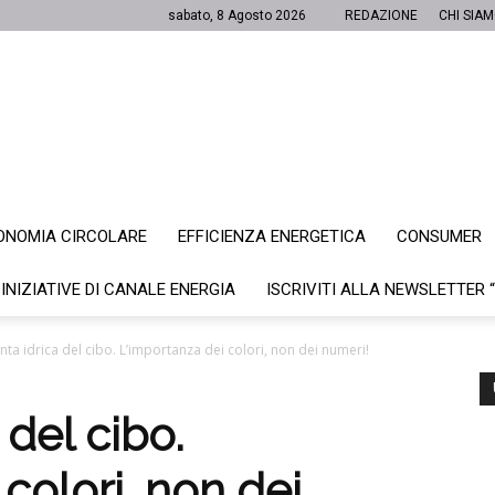
sabato, 8 Agosto 2026
REDAZIONE
CHI SIA
ONOMIA CIRCOLARE
EFFICIENZA ENERGETICA
CONSUMER
Canale
 INIZIATIVE DI CANALE ENERGIA
ISCRIVITI ALLA NEWSLETTER 
nta idrica del cibo. L’importanza dei colori, non dei numeri!
Energia
 del cibo.
colori, non dei