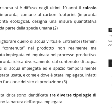
isorsa si è diffuso negli ultimi 10 anni il
calcolo
e impronta, comune al carbon footprint (impronta
ronta ecologica), designa una misura quantitativa
 da parte della specie umana (2).
T
“C
igliorare quello di acqua virtuale. Entrambi i termini
da
co
e “contenuta” nel prodotto non realmente ma
tata impiegata ed inquinata nel processo produttivo.
mpronta idrica diversamente dal contenuto di acqua
tipi di acqua impiegata ed è spazio temporalmente
è stata usata, e come e dove è stata impiegata, infatti
 funzione del sito di produzione (3).
ta idrica sono identificate
tre diverse tipologie di
no la natura dell’acqua impiegata.