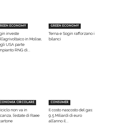
REEN ECONOMY
GREEN ECONOMY
gin investe
Terna e Sogin rafforzano i
ll’agrivoltaico in Molise,
bilanci
gli USA parte
impianto RNG di...
CONOMIA CIRCOLARE
CONSUMER
 riciclo non va in
Il costo nascosto del gas:
canza, l’estate di Raee
9,5 Miliardi di euro
cartone
all’anno il...