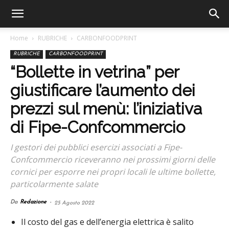
Home
RUBRICHE
CARBONFOODPRINT
RUBRICHE
CARBONFOODPRINT
“Bollette in vetrina” per
giustificare l’aumento dei
prezzi sul menù: l’iniziativa
di Fipe-Confcommercio
I gestori dei pubblici esercizi associati a Fipe-
Confcommercio riceveranno nei prossimi giorni delle
cornici per esporre nei propri locali le ultime bollette,
particolarmente salate
Da
Redazione
-
25 Agosto 2022
Il costo del gas e dell’energia elettrica è salito