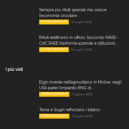
Sempre più rifiuti speciali ma cresce
l’economia circolare
DOVELORICICLO?
21 Luglio 2026
Rifiuti elettronici in ufficio: l’accordo MASE-
CdC RAEE trasforma aziende e istituzioni...
DOVELORICICLO?
16 Luglio 2026
I più visti
Elgin investe nell’agrivoltaico in Molise, negli
USA parte l’impianto RNG di...
GREEN ECONOMY
7 Agosto 2026
Terna e Sogin rafforzano i bilanci
GREEN ECONOMY
7 Agosto 2026