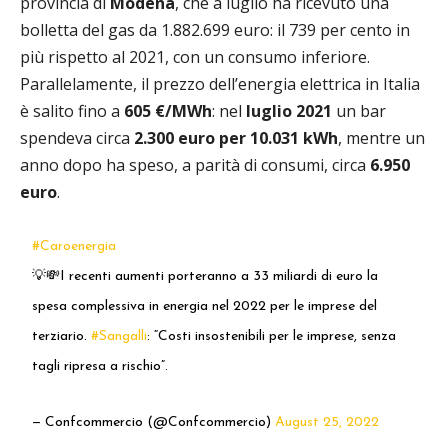
provincia di
Modena
, che a luglio ha ricevuto una
bolletta del gas da 1.882.699 euro: il 739 per cento in
più rispetto al 2021, con un consumo inferiore.
Parallelamente, il prezzo dell’energia elettrica in Italia
è salito fino a
605 €/MWh
: nel
luglio 2021
un bar
spendeva circa
2.300 euro per 10.031 kWh
, mentre un
anno dopo ha speso, a parità di consumi, circa
6.950
euro
.
#Caroenergia
💡💸I recenti aumenti porteranno a 33 miliardi di euro la
spesa complessiva in energia nel 2022 per le imprese del
terziario.
#Sangalli
: “Costi insostenibili per le imprese, senza
tagli ripresa a rischio”.
— Confcommercio (@Confcommercio)
August 25, 2022