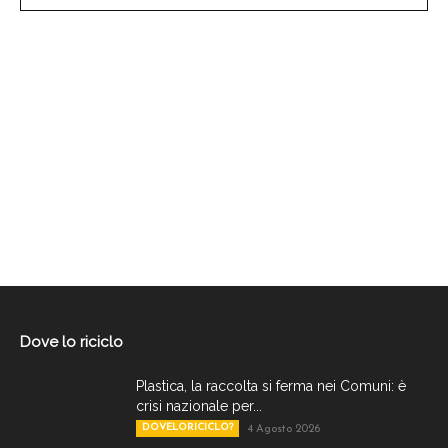
Dove lo riciclo
Plastica, la raccolta si ferma nei Comuni: è
crisi nazionale per...
DOVELORICICLO?
4 Agosto 2026