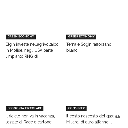
GREEN ECONOMY
GREEN ECONOMY
Elgin investe nell’agrivoltaico
Terna e Sogin rafforzano i
in Molise, negli USA parte
bilanci
l’impianto RNG di...
ECONOMIA CIRCOLARE
CONSUMER
Il riciclo non va in vacanza,
Il costo nascosto del gas: 9,5
l’estate di Raee e cartone
Miliardi di euro all’anno il...