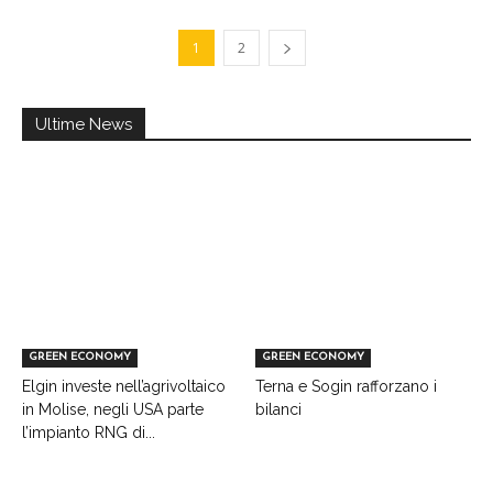
1
2
Ultime News
GREEN ECONOMY
GREEN ECONOMY
Elgin investe nell’agrivoltaico
Terna e Sogin rafforzano i
in Molise, negli USA parte
bilanci
l’impianto RNG di...