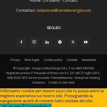
Home
Chi siamo
Contatti
Contattaci:
redazione@canaleenergia.com
SEGUICI
Privacy
Note legali
Cookie policy
Contatti
Newsletter
© Copyright - Gruppo Italia Energia S.R.L. P.iva 08613401002
Registrato presso il Tribunale di Roma con il n. 221 del 27 luglio 2012 -
ISSN 2532-7615 Server provider: FlameNetworks - Enterprise Hosting
Solutions - Crediti
Un Sito Web
Utilizziamo i cookie per essere sicuri che tu possa avere la
migliore esperienza sul nostro sito. Proseguendo la
navigazione accetti di ricevere tutti i cookies del sito.
Ok, Accetto
Cookie Policy