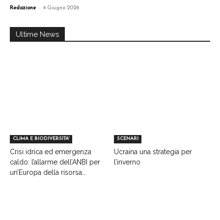
-
Redazione
4 Giugno 2026
Ultime News
CLIMA E BIODIVERSITA'
SCENARI
Crisi idrica ed emergenza
Ucraina una strategia per
caldo: l’allarme dell’ANBI per
l’inverno
un’Europa della risorsa...