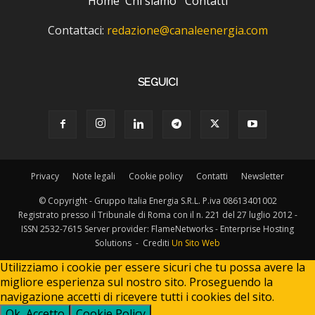
Home
Chi siamo
Contatti
Contattaci:
redazione@canaleenergia.com
SEGUICI
Privacy
Note legali
Cookie policy
Contatti
Newsletter
© Copyright - Gruppo Italia Energia S.R.L. P.iva 08613401002
Registrato presso il Tribunale di Roma con il n. 221 del 27 luglio 2012 -
ISSN 2532-7615 Server provider: FlameNetworks - Enterprise Hosting
Solutions - Crediti
Un Sito Web
Utilizziamo i cookie per essere sicuri che tu possa avere la
migliore esperienza sul nostro sito. Proseguendo la
navigazione accetti di ricevere tutti i cookies del sito.
Ok, Accetto
Cookie Policy