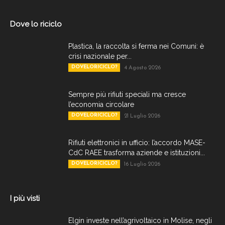
Dove lo riciclo
Plastica, la raccolta si ferma nei Comuni: è
crisi nazionale per...
DOVELORICICLO?
4 Agosto 2026
Sempre più rifiuti speciali ma cresce
l’economia circolare
DOVELORICICLO?
21 Luglio 2026
Rifiuti elettronici in ufficio: l’accordo MASE-
CdC RAEE trasforma aziende e istituzioni...
DOVELORICICLO?
16 Luglio 2026
I più visti
Elgin investe nell’agrivoltaico in Molise, negli