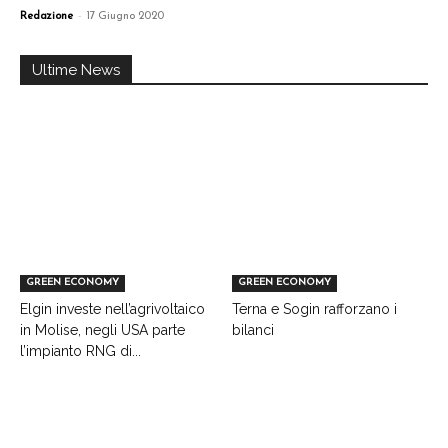
-
Redazione
17 Giugno 2020
Ultime News
GREEN ECONOMY
GREEN ECONOMY
Elgin investe nell’agrivoltaico
Terna e Sogin rafforzano i
in Molise, negli USA parte
bilanci
l’impianto RNG di...