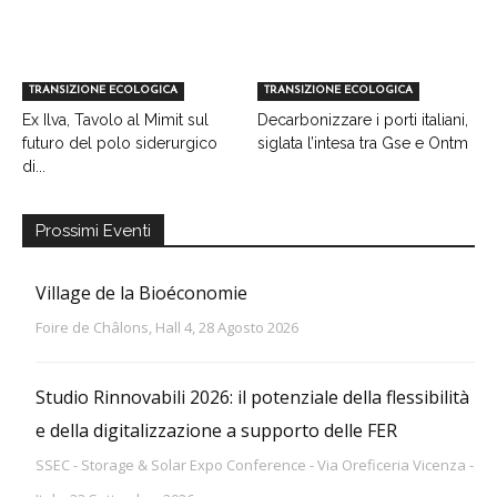
TRANSIZIONE ECOLOGICA
TRANSIZIONE ECOLOGICA
Ex Ilva, Tavolo al Mimit sul
Decarbonizzare i porti italiani,
futuro del polo siderurgico
siglata l’intesa tra Gse e Ontm
di...
Prossimi Eventi
Village de la Bioéconomie
Foire de Châlons, Hall 4, 28 Agosto 2026
Studio Rinnovabili 2026: il potenziale della flessibilità
e della digitalizzazione a supporto delle FER
SSEC - Storage & Solar Expo Conference - Via Oreficeria Vicenza -