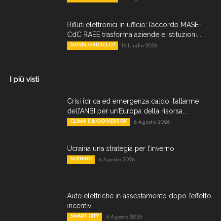
Rifiuti elettronici in ufficio: l’accordo MASE-
CdC RAEE trasforma aziende e istituzioni...
DOVELORICICLO?
16 Luglio 2026
I più visti
Crisi idrica ed emergenza caldo: l’allarme
dell’ANBI per un’Europa della risorsa...
CLIMA E BIODIVERSITA'
6 Agosto 2026
Ucraina una strategia per l’inverno
SCENARI
6 Agosto 2026
Auto elettriche in assestamento dopo l’effetto
incentivi
SMART CITY
6 Agosto 2026