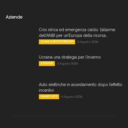
Aziende
Crisi idrica ed emergenza caldo: l’allarme
dell’ANBI per un’Europa della risorsa...
CLIMA E BIODIVERSITA'
6 Agosto 2026
Ucraina una strategia per l’inverno
SCENARI
6 Agosto 2026
Auto elettriche in assestamento dopo l’effetto
incentivi
SMART CITY
6 Agosto 2026