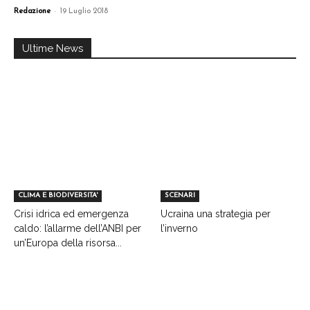
-
Redazione
19 Luglio 2018
Ultime News
CLIMA E BIODIVERSITA'
SCENARI
Crisi idrica ed emergenza
Ucraina una strategia per
caldo: l’allarme dell’ANBI per
l’inverno
un’Europa della risorsa...