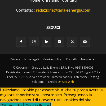
Home
Chi siamo
Contatti
Contattaci:
redazione@canaleenergia.com
SEGUICI
Privacy
Note legali
Cookie policy
Contatti
Newsletter
© Copyright - Gruppo Italia Energia S.R.L. P.iva 08613401002
Registrato presso il Tribunale di Roma con il n. 221 del 27 luglio 2012 -
ISSN 2532-7615 Server provider: FlameNetworks - Enterprise Hosting
Solutions - Crediti
Un Sito Web
Utilizziamo i cookie per essere sicuri che tu possa avere la
migliore esperienza sul nostro sito. Proseguendo la
navigazione accetti di ricevere tutti i cookies del sito.
Ok, Accetto
Cookie Policy