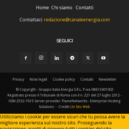
Home
Chi siamo
Contatti
Contattaci:
redazione@canaleenergia.com
SEGUICI
Privacy
Note legali
Cookie policy
Contatti
Newsletter
© Copyright - Gruppo Italia Energia S.R.L. P.iva 08613401002
Registrato presso il Tribunale di Roma con il n. 221 del 27 luglio 2012 -
ISSN 2532-7615 Server provider: FlameNetworks - Enterprise Hosting
Solutions - Crediti
Un Sito Web
Utilizziamo i cookie per essere sicuri che tu possa avere la
migliore esperienza sul nostro sito. Proseguendo la
navigazione accetti di ricevere tutti i cookies del sito.