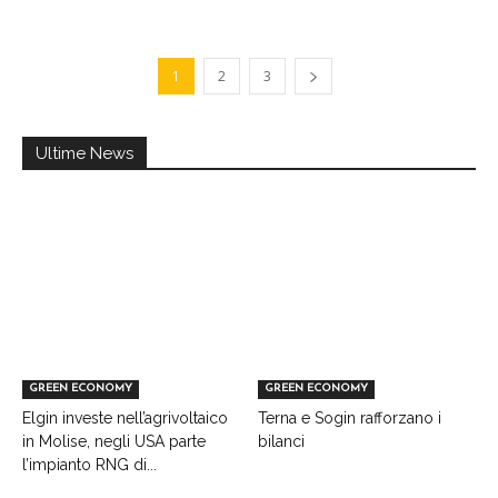
1
2
3
Ultime News
GREEN ECONOMY
GREEN ECONOMY
Elgin investe nell’agrivoltaico
Terna e Sogin rafforzano i
in Molise, negli USA parte
bilanci
l’impianto RNG di...