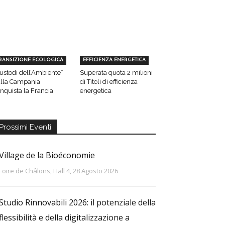
RANSIZIONE ECOLOGICA
EFFICIENZA ENERGETICA
ustodi dell’Ambiente”
Superata quota 2 milioni
lla Campania
di Titoli di efficienza
nquista la Francia
energetica
Prossimi Eventi
Village de la Bioéconomie
Foire de Châlons, Hall 4, 28 Agosto 2026
Studio Rinnovabili 2026: il potenziale della
flessibilità e della digitalizzazione a