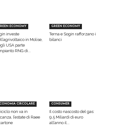
REEN ECONOMY
GREEN ECONOMY
gin investe
Terna e Sogin rafforzano i
ll’agrivoltaico in Molise,
bilanci
gli USA parte
impianto RNG di...
CONOMIA CIRCOLARE
CONSUMER
 riciclo non va in
Il costo nascosto del gas:
canza, l’estate di Raee
9,5 Miliardi di euro
cartone
all’anno il...