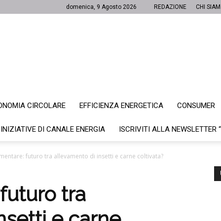
domenica, 9 Agosto 2026
REDAZIONE
CHI SIA
ONOMIA CIRCOLARE
EFFICIENZA ENERGETICA
CONSUMER
Canale
 INIZIATIVE DI CANALE ENERGIA
ISCRIVITI ALLA NEWSLETTER 
mentare: futuro tra allevamento di insetti e carne coltivata?
Energia
futuro tra
nsetti e carne