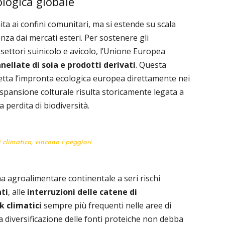
ologica globale
ita ai confini comunitari, ma si estende su scala
za dai mercati esteri. Per sostenere gli
i settori suinicolo e avicolo, l’Unione Europea
nnellate di soia e prodotti derivati
. Questa
tta l’impronta ecologica europea direttamente nei
espansione colturale risulta storicamente legata a
 perdita di biodiversità.
i climatica, vincono i peggiori
a agroalimentare continentale a seri rischi
ati
, alle
interruzioni delle catene di
k climatici
sempre più frequenti nelle aree di
a diversificazione delle fonti proteiche non debba