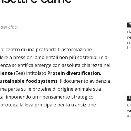
G
del cibo
El
ne
ne
l’
 al centro di una profonda trasformazione
dere a pressioni ambientali non più sostenibili e a
idenza scientifica emerge con assoluta chiarezza nel
biente
(Eea) intitolato
Protein diversification.
 sustainable food systems
. Il documento evidenzia
ma parte sulle proteine di origine animale stia
neta, imponendo un ripensamento strategico
E
proteica la leva principale per la transizione
Il
va
e 