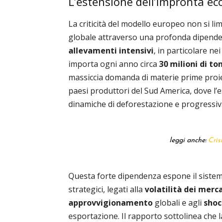
L’estensione dell’impronta ec
La criticità del modello europeo non si lim
globale attraverso una profonda dipenden
allevamenti intensivi
, in particolare ne
importa ogni anno circa
30 milioni di to
massiccia domanda di materie prime proie
paesi produttori del Sud America, dove l’
dinamiche di deforestazione e progressiva
leggi anche:
Cris
Questa forte dipendenza espone il sistem
strategici, legati alla
volatilità dei merc
approvvigionamento
globali e agli
shoc
esportazione. Il rapporto sottolinea che l