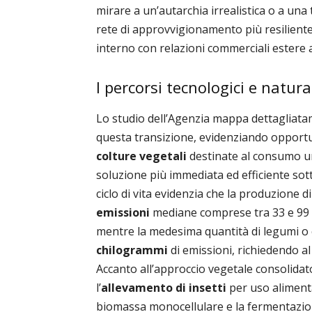
mirare a un’autarchia irrealistica o a una 
rete di approvvigionamento più resilient
interno con relazioni commerciali estere ap
I percorsi tecnologici e natura
Lo studio dell’Agenzia mappa dettagliatam
questa transizione, evidenziando opportuni
colture vegetali
destinate al consumo u
soluzione più immediata ed efficiente sotto
ciclo di vita evidenzia che la produzione
emissioni
mediane comprese tra 33 e 99 c
mentre la medesima quantità di legumi o
chilogrammi
di emissioni, richiedendo a
Accanto all’approccio vegetale consolida
l’
allevamento di insetti
per uso aliment
biomassa monocellulare e la fermentazione