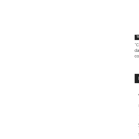
T
“C
da
co