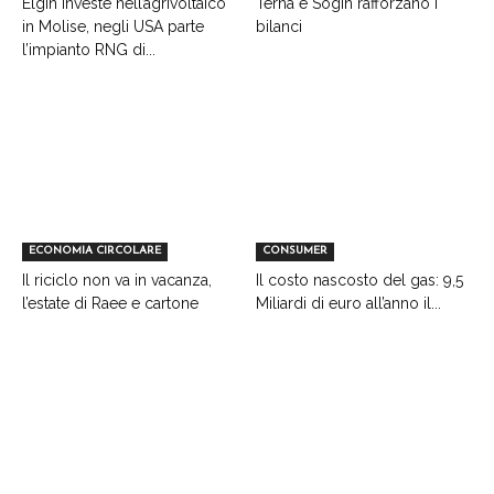
Elgin investe nell’agrivoltaico
Terna e Sogin rafforzano i
in Molise, negli USA parte
bilanci
l’impianto RNG di...
ECONOMIA CIRCOLARE
CONSUMER
Il riciclo non va in vacanza,
Il costo nascosto del gas: 9,5
l’estate di Raee e cartone
Miliardi di euro all’anno il...