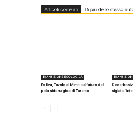
Articoli correlati
Di più dello stesso aut
TRANSIZIONE ECOLOGICA
TRANSIZION
Ex Ilva, Tavolo al Mimit sul futuro del
Decarbonizza
polo siderurgico di Taranto
siglata l’in