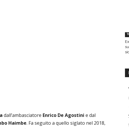
T
Ex
su
si
a
dall’ambasciatore
Enrico
De
Agostini
e dal
mbo
Haimbe
. Fa seguito a quello siglato nel 2018,