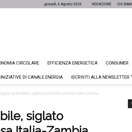
giovedì, 6 Agosto 2026
REDAZIONE
CHI SIA
ONOMIA CIRCOLARE
EFFICIENZA ENERGETICA
CONSUMER
Canale
 INIZIATIVE DI CANALE ENERGIA
ISCRIVITI ALLA NEWSLETTER 
iluppo sostenibile, siglato protocollo d’intesa Italia-Zambia
Energia
ile, siglato
esa Italia-Zambia