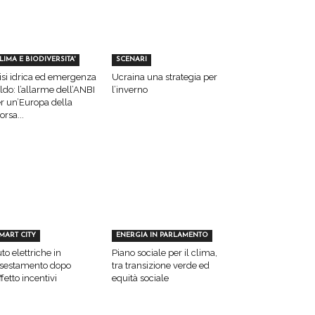
LIMA E BIODIVERSITA'
SCENARI
isi idrica ed emergenza
Ucraina una strategia per
ldo: l’allarme dell’ANBI
l’inverno
r un’Europa della
sorsa...
MART CITY
ENERGIA IN PARLAMENTO
to elettriche in
Piano sociale per il clima,
sestamento dopo
tra transizione verde ed
effetto incentivi
equità sociale