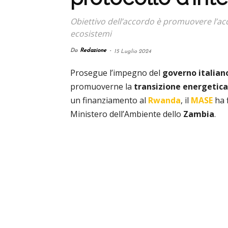
Obiettivo dell’accordo è promuovere l’acces
ecosistemi
Da
Redazione
-
15 Luglio 2024
Prosegue l’impegno del
governo
italian
promuoverne la
transizione
energetica
un finanziamento al
Rwanda
, il
MASE
ha 
Ministero dell’Ambiente dello
Zambia
.