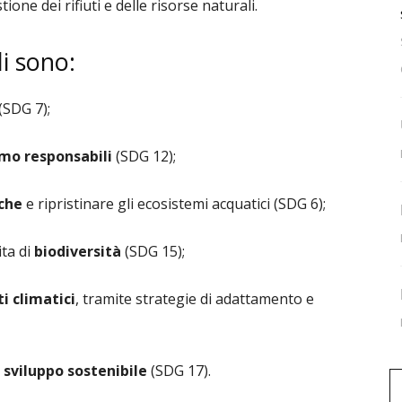
ione dei rifiuti e delle risorse naturali.
li sono:
(SDG 7);
mo responsabili
(SDG 12);
iche
e ripristinare gli ecosistemi acquatici (SDG 6);
ita di
biodiversità
(SDG 15);
ti
climatici
, tramite strategie di adattamento e
o
sviluppo
sostenibile
(SDG 17).