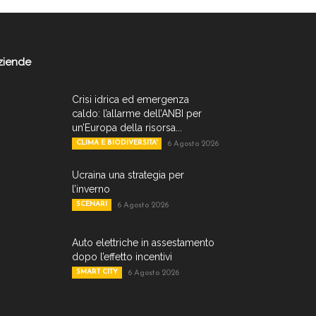
ziende
Crisi idrica ed emergenza
caldo: l’allarme dell’ANBI per
un’Europa della risorsa...
CLIMA E BIODIVERSITA'
6 Agosto 2026
Ucraina una strategia per
l’inverno
SCENARI
6 Agosto 2026
Auto elettriche in assestamento
dopo l’effetto incentivi
SMART CITY
6 Agosto 2026