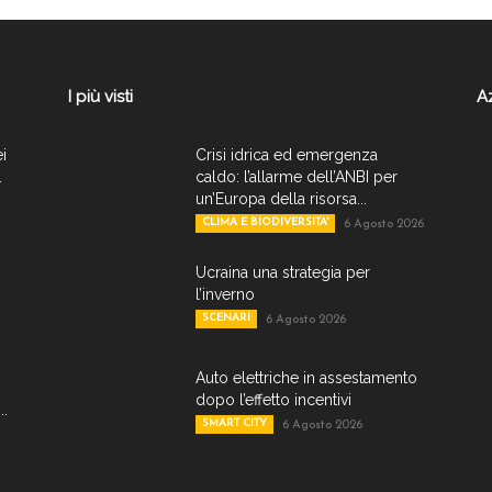
I più visti
A
ei
Crisi idrica ed emergenza
.
caldo: l’allarme dell’ANBI per
un’Europa della risorsa...
CLIMA E BIODIVERSITA'
6 Agosto 2026
Ucraina una strategia per
l’inverno
SCENARI
6 Agosto 2026
Auto elettriche in assestamento
dopo l’effetto incentivi
..
SMART CITY
6 Agosto 2026