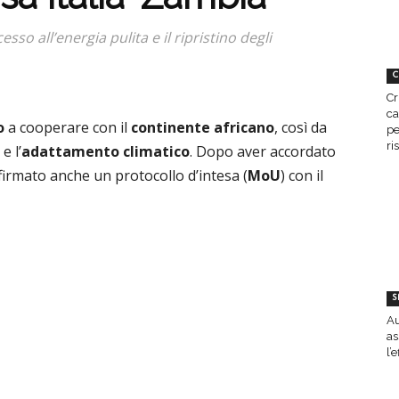
so all’energia pulita e il ripristino degli
C
Cr
ca
o
a cooperare con il
continente
africano
, così da
pe
ri
e l’
adattamento
climatico
. Dopo aver accordato
firmato anche un protocollo d’intesa (
MoU
) con il
S
Au
as
l’