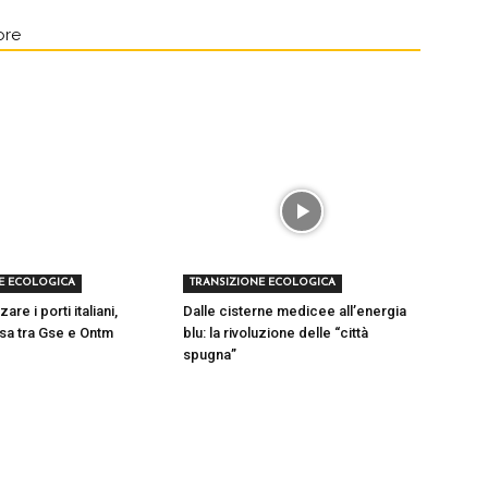
ore
E ECOLOGICA
TRANSIZIONE ECOLOGICA
re i porti italiani,
Dalle cisterne medicee all’energia
tesa tra Gse e Ontm
blu: la rivoluzione delle “città
spugna”