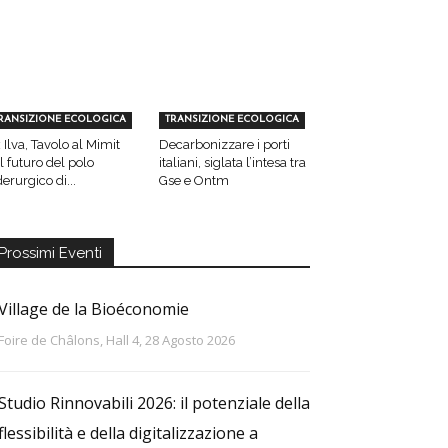
RANSIZIONE ECOLOGICA
TRANSIZIONE ECOLOGICA
 Ilva, Tavolo al Mimit
Decarbonizzare i porti
l futuro del polo
italiani, siglata l’intesa tra
derurgico di...
Gse e Ontm
Prossimi Eventi
Village de la Bioéconomie
Foire de Châlons, Hall 4, 28 Agosto 2026
Studio Rinnovabili 2026: il potenziale della
flessibilità e della digitalizzazione a