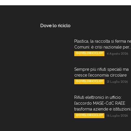
Dove lo riciclo
Plastica, la raccolta si ferma n
Comuni: è crisi nazionale per..
DOVELORICICLO?
4 Agosto 2026
Sempre più rifiuti speciali ma
cresce l’economia circolare
DOVELORICICLO?
21 Luglio 2026
Rifiuti elettronici in ufficio:
l’accordo MASE-CdC RAEE
trasforma aziende e istituzioni.
DOVELORICICLO?
16 Luglio 2026