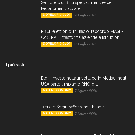
Sempre più rifiuti speciali ma cresce
l’economia circolare
DOVELORICICLO?
21 Luglio 2026
Rifiuti elettronici in ufficio: l’accordo MASE-
CdC RAEE trasforma aziende e istituzioni...
DOVELORICICLO?
16 Luglio 2026
I più visti
Elgin investe nell’agrivoltaico in Molise, negli
USA parte l’impianto RNG di...
GREEN ECONOMY
7 Agosto 2026
Terna e Sogin rafforzano i bilanci
GREEN ECONOMY
7 Agosto 2026