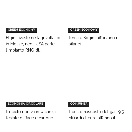
GREEN ECONOMY
GREEN ECONOMY
Elgin investe nell’agrivoltaico
Terna e Sogin rafforzano i
in Molise, negli USA parte
bilanci
l’impianto RNG di...
ECONOMIA CIRCOLARE
CONSUMER
Il riciclo non va in vacanza,
Il costo nascosto del gas: 9,5
l’estate di Raee e cartone
Miliardi di euro all’anno il...