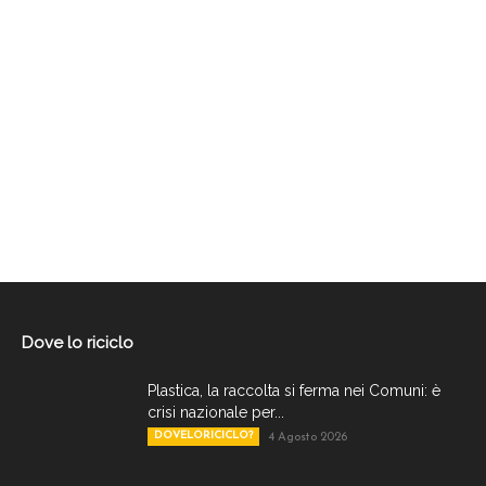
Dove lo riciclo
Plastica, la raccolta si ferma nei Comuni: è
crisi nazionale per...
DOVELORICICLO?
4 Agosto 2026