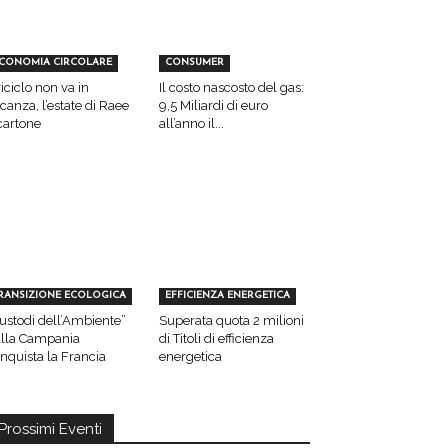
CONOMIA CIRCOLARE
CONSUMER
 riciclo non va in
Il costo nascosto del gas:
canza, l’estate di Raee
9,5 Miliardi di euro
cartone
all’anno il...
RANSIZIONE ECOLOGICA
EFFICIENZA ENERGETICA
ustodi dell’Ambiente”
Superata quota 2 milioni
lla Campania
di Titoli di efficienza
nquista la Francia
energetica
Prossimi Eventi