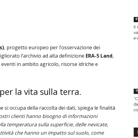
E
Il
va
e 
s)
, progetto europeo per l’osservazione dei
gliorato l’archivio ad alta definizione
ERA-5 Land
,
eventi in ambito agricolo, risorse idriche e
er la vita sulla terra.
T
“C
da
e si occupa della raccolta dei dati, spiega le finalità
co
nostri clienti hanno bisogno di informazioni
la temperatura sulla superficie, delle nevicate,
e attività che hanno un impatto sul suolo, come