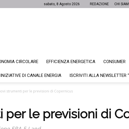
sabato, 8 Agosto 2026
REDAZIONE
CHI SIA
ONOMIA CIRCOLARE
EFFICIENZA ENERGETICA
CONSUMER
Canale
 INIZIATIVE DI CANALE ENERGIA
ISCRIVITI ALLA NEWSLETTER 
ovi strumenti per le previsioni di Copernicus
Energia
 per le previsioni di 
izione ERA-5 Land