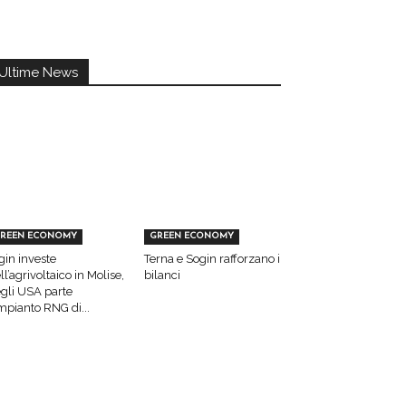
Ultime News
REEN ECONOMY
GREEN ECONOMY
gin investe
Terna e Sogin rafforzano i
ll’agrivoltaico in Molise,
bilanci
gli USA parte
impianto RNG di...