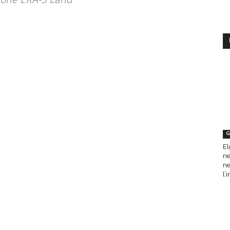
G
El
ne
ne
l’