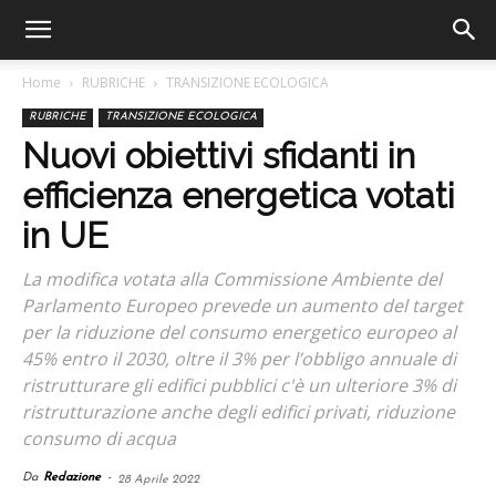
Home
RUBRICHE
TRANSIZIONE ECOLOGICA
RUBRICHE
TRANSIZIONE ECOLOGICA
Nuovi obiettivi sfidanti in
efficienza energetica votati
in UE
La modifica votata alla Commissione Ambiente del
Parlamento Europeo prevede un aumento del target
per la riduzione del consumo energetico europeo al
45% entro il 2030, oltre il 3% per l’obbligo annuale di
ristrutturare gli edifici pubblici c'è un ulteriore 3% di
ristrutturazione anche degli edifici privati, riduzione
consumo di acqua
Da
Redazione
-
28 Aprile 2022