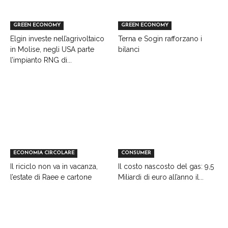
GREEN ECONOMY
GREEN ECONOMY
Elgin investe nell’agrivoltaico
Terna e Sogin rafforzano i
in Molise, negli USA parte
bilanci
l’impianto RNG di...
ECONOMIA CIRCOLARE
CONSUMER
Il riciclo non va in vacanza,
Il costo nascosto del gas: 9,5
l’estate di Raee e cartone
Miliardi di euro all’anno il...