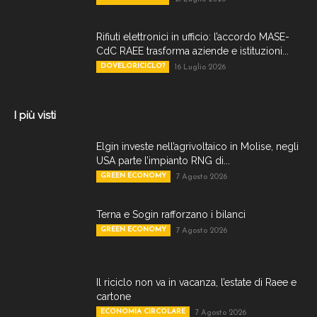
Rifiuti elettronici in ufficio: l’accordo MASE-
CdC RAEE trasforma aziende e istituzioni...
DOVELORICICLO?
16 Luglio 2026
I più visti
Elgin investe nell’agrivoltaico in Molise, negli
USA parte l’impianto RNG di...
GREEN ECONOMY
7 Agosto 2026
Terna e Sogin rafforzano i bilanci
GREEN ECONOMY
7 Agosto 2026
Il riciclo non va in vacanza, l’estate di Raee e
cartone
ECONOMIA CIRCOLARE
7 Agosto 2026