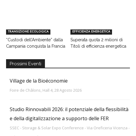
TRANSIZIONE ECOLOGICA
EFFICIENZA ENERGETICA
“Custodi dell’Ambiente” dalla
Superata quota 2 milioni di
Campania conquista la Francia
Titoli di efficienza energetica
Prossimi Eventi
Village de la Bioéconomie
Foire de Châlons, Hall 4, 28 Agosto 2026
Studio Rinnovabili 2026: il potenziale della flessibilità
e della digitalizzazione a supporto delle FER
SSEC - Storage & Solar Expo Conference - Via Oreficeria Vicenza -