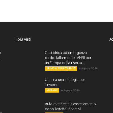
I più visti
A
ei
Crisi idrica ed emergenza
.
caldo: l’allarme dell’ANBI per
un’Europa della risorsa...
CLIMA E BIODIVERSITA'
6 Agosto 2026
Ucraina una strategia per
l’inverno
SCENARI
6 Agosto 2026
Auto elettriche in assestamento
dopo l’effetto incentivi
..