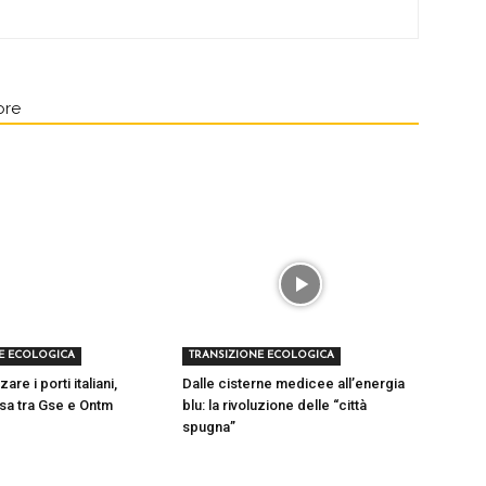
ore
E ECOLOGICA
TRANSIZIONE ECOLOGICA
re i porti italiani,
Dalle cisterne medicee all’energia
tesa tra Gse e Ontm
blu: la rivoluzione delle “città
spugna”