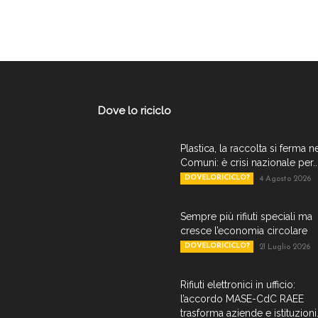
Dove lo riciclo
Plastica, la raccolta si ferma n
Comuni: è crisi nazionale per..
DOVELORICICLO?
4 Agosto 2026
Sempre più rifiuti speciali ma
cresce l’economia circolare
DOVELORICICLO?
21 Luglio 2026
Rifiuti elettronici in ufficio:
l’accordo MASE-CdC RAEE
trasforma aziende e istituzioni.