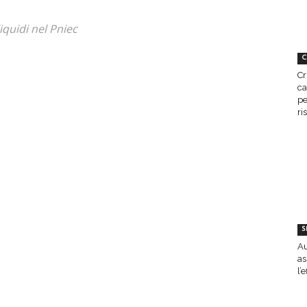
liquidi nel Pniec
C
Cr
ca
pe
ri
S
Au
as
l’