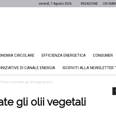
venerdì, 7 Agosto 2026
REDAZIONE
CHI SIA
ONOMIA CIRCOLARE
EFFICIENZA ENERGETICA
CONSUMER
Canale
 INIZIATIVE DI CANALE ENERGIA
ISCRIVITI ALLA NEWSLETTER 
l Pniec ricordate gli olii vegetali puri
Energia
te gli olii vegetali