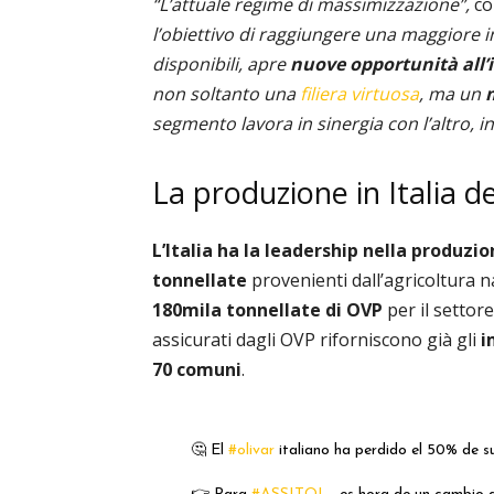
“L’attuale regime di massimizzazione”,
co
l’obiettivo di raggiungere una maggiore i
disponibili, apre
nuove opportunità all’
non soltanto una
filiera virtuosa
, ma un
segmento lavora in sinergia con l’altro, in 
La produzione in Italia deg
L’Italia ha la leadership nella produzio
tonnellate
provenienti dall’agricoltura 
180mila tonnellate di OVP
per il settor
assicurati dagli OVP riforniscono già gli
i
70 comuni
.
🤔 El
#olivar
italiano ha perdido el 50% de 