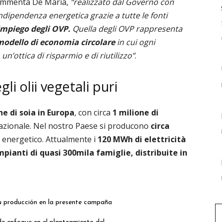
mmenta De Maria,
“realizzato dal Governo con
ndipendenza energetica grazie a tutte le fonti
impiego degli O
VP.
Quella degli OVP rappresenta
modello di economia circolare
in cui ogni
un’ottica di risparmio e di riutilizzo”
.
li olii vegetali puri
ne di soia in Europa
, con circa
1 milione di
nazionale. Nel nostro Paese si producono
circa
e energetico. Attualmente i
120 MWh di elettricità
mpianti di quasi 300mila famiglie, distribuite in
su producción en la presente campaña