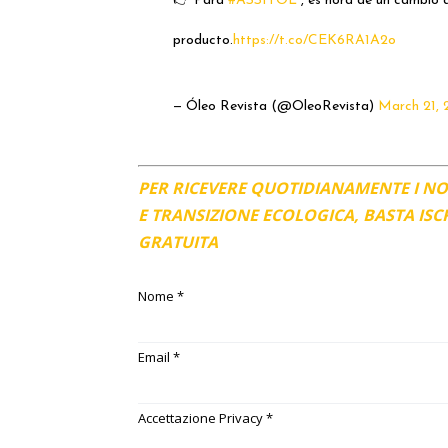
👉 Para
#ASSITOL
, es hora de un cambio 
producto.
https://t.co/CEK6RA1A2o
— Óleo Revista (@OleoRevista)
March 21, 
PER RICEVERE QUOTIDIANAMENTE I N
E TRANSIZIONE ECOLOGICA, BASTA IS
GRATUITA
Nome
*
Email
*
Accettazione Privacy
*