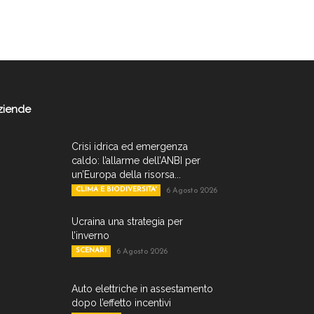
ziende
Crisi idrica ed emergenza
caldo: l’allarme dell’ANBI per
un’Europa della risorsa...
CLIMA E BIODIVERSITA'
6 Agosto 2026
Ucraina una strategia per
l’inverno
SCENARI
6 Agosto 2026
Auto elettriche in assestamento
dopo l’effetto incentivi