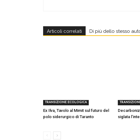
Articoli correlati
Di più dello stesso aut
TRANSIZIONE ECOLOGICA
TRANSIZION
Ex Ilva, Tavolo al Mimit sul futuro del
Decarbonizza
polo siderurgico di Taranto
siglata l’in