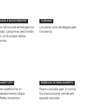
LIMA E BIODIVERSITA'
SCENARI
isi idrica ed emergenza
Ucraina una strategia per
ldo: l’allarme dell’ANBI
l’inverno
r un’Europa della
sorsa...
MART CITY
ENERGIA IN PARLAMENTO
to elettriche in
Piano sociale per il clima,
sestamento dopo
tra transizione verde ed
effetto incentivi
equità sociale