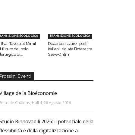
RANSIZIONE ECOLOGICA
TRANSIZIONE ECOLOGICA
 Ilva, Tavolo al Mimit
Decarbonizzare i porti
l futuro del polo
italiani, siglata l’intesa tra
derurgico di...
Gse e Ontm
Prossimi Eventi
Village de la Bioéconomie
Foire de Châlons, Hall 4, 28 Agosto 2026
Studio Rinnovabili 2026: il potenziale della
flessibilità e della digitalizzazione a