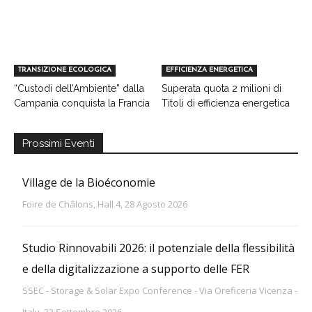
TRANSIZIONE ECOLOGICA
EFFICIENZA ENERGETICA
“Custodi dell’Ambiente” dalla
Superata quota 2 milioni di
Campania conquista la Francia
Titoli di efficienza energetica
Prossimi Eventi
Village de la Bioéconomie
Foire de Châlons, Hall 4, 28 Agosto 2026
Studio Rinnovabili 2026: il potenziale della flessibilità
e della digitalizzazione a supporto delle FER
SSEC - Storage & Solar Expo Conference - Via Oreficeria Vicenza -
Italy, 23 Settembre 2026