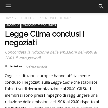
Home
RUBRICHE
TRANSIZIONE ECOLOGICA
RUBRICHE
TRANSIZIONE ECOLOGICA
Legge Clima conclusi i
negoziati
Concordata la riduzione delle emissioni del -90% al
2040. Il voto giovedì
Da
Redazione
-
10 Dicembre 2025
Oggi
le istituzioni europee hanno ufficialmente
concluso i negoziati sulla
Legge Clima
che stabilisce
l’obiettivo di decarbonizzazione al 2040. Gli Stati
membri si sono presi l’impegno di raggiungere una
riduzione delle emissioni del -90% al 2040 rispetto ai