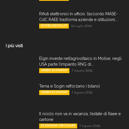
Rifiuti elettronici in ufficio: l’accordo MASE-
CdC RAEE trasforma aziende e istituzioni...
DOVELORICICLO?
16 Luglio 2026
I più visti
Elgin investe nell’agrivoltaico in Molise, negli
USA parte l’impianto RNG di...
GREEN ECONOMY
7 Agosto 2026
Terna e Sogin rafforzano i bilanci
GREEN ECONOMY
7 Agosto 2026
Il riciclo non va in vacanza, l’estate di Raee e
cartone
ECONOMIA CIRCOLARE
7 Agosto 2026