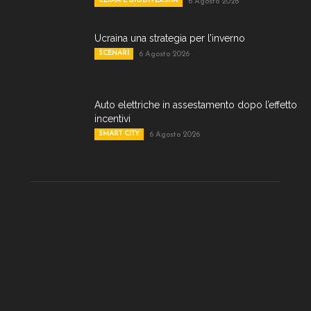
CLIMA E BIODIVERSITA'
6 Agosto 2026
Ucraina una strategia per l’inverno
SCENARI
6 Agosto 2026
Auto elettriche in assestamento dopo l’effetto
incentivi
SMART CITY
6 Agosto 2026