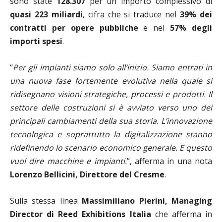
sono state
128.307
per un importo complessivo di
quasi 223 miliardi
, cifra che si traduce nel
39% dei
contratti per opere pubbliche
e nel
57% degli
importi spesi
.
“
Per gli impianti siamo solo all’inizio. Siamo entrati in
una nuova fase fortemente evolutiva nella quale si
ridisegnano visioni strategiche, processi e prodotti. Il
settore delle costruzioni si è avviato verso uno dei
principali cambiamenti della sua storia. L’innovazione
tecnologica e soprattutto la digitalizzazione stanno
ridefinendo lo scenario economico generale. E questo
vuol dire macchine e impianti.
”, afferma in una nota
Lorenzo Bellicini, Direttore del Cresme
.
Sulla stessa linea
Massimiliano Pierini, Managing
Director di Reed Exhibitions Italia
che afferma in