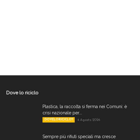
Dove lo riciclo
Plastica, la raccolta si ferma nei Comuni: è
crisi nazionale per...
DOVELORICICLO?
4 Agosto 2026
Sempre più rifiuti speciali ma cresce