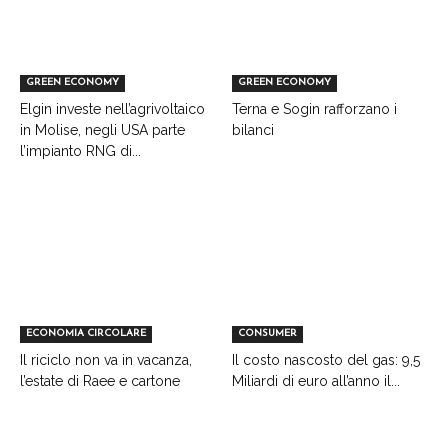
GREEN ECONOMY
GREEN ECONOMY
Elgin investe nell’agrivoltaico
Terna e Sogin rafforzano i
in Molise, negli USA parte
bilanci
l’impianto RNG di...
ECONOMIA CIRCOLARE
CONSUMER
Il riciclo non va in vacanza,
Il costo nascosto del gas: 9,5
l’estate di Raee e cartone
Miliardi di euro all’anno il...