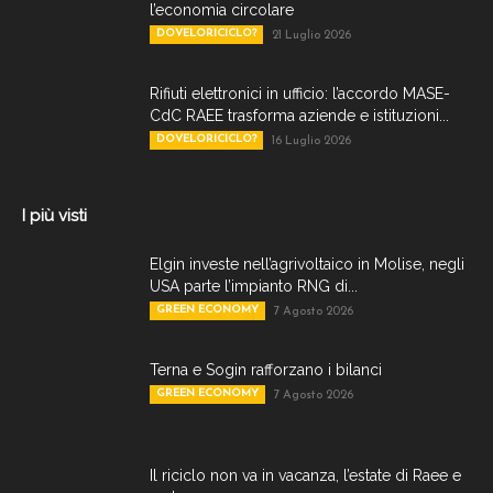
l’economia circolare
DOVELORICICLO?
21 Luglio 2026
Rifiuti elettronici in ufficio: l’accordo MASE-
CdC RAEE trasforma aziende e istituzioni...
DOVELORICICLO?
16 Luglio 2026
I più visti
Elgin investe nell’agrivoltaico in Molise, negli
USA parte l’impianto RNG di...
GREEN ECONOMY
7 Agosto 2026
Terna e Sogin rafforzano i bilanci
GREEN ECONOMY
7 Agosto 2026
Il riciclo non va in vacanza, l’estate di Raee e