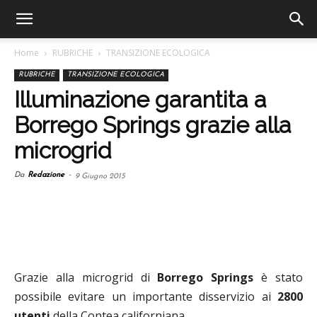
Home
RUBRICHE
TRANSIZIONE ECOLOGICA
RUBRICHE
TRANSIZIONE ECOLOGICA
Illuminazione garantita a
Borrego Springs grazie alla
microgrid
Da
Redazione
-
9 Giugno 2015
Grazie alla microgrid di
Borrego Springs
è stato
possibile evitare un importante disservizio ai
2800
utenti
della Contea californiana.