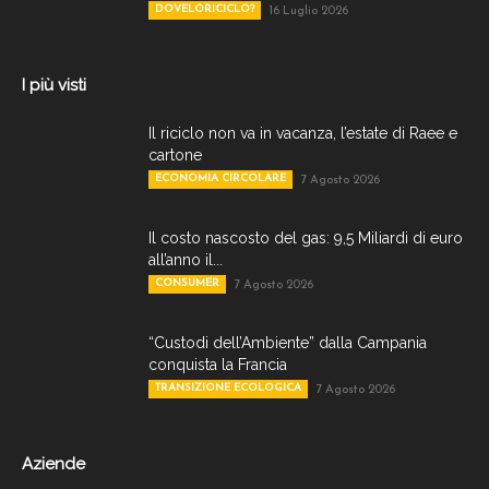
DOVELORICICLO?
16 Luglio 2026
I più visti
Il riciclo non va in vacanza, l’estate di Raee e
cartone
ECONOMIA CIRCOLARE
7 Agosto 2026
Il costo nascosto del gas: 9,5 Miliardi di euro
all’anno il...
CONSUMER
7 Agosto 2026
“Custodi dell’Ambiente” dalla Campania
conquista la Francia
TRANSIZIONE ECOLOGICA
7 Agosto 2026
Aziende