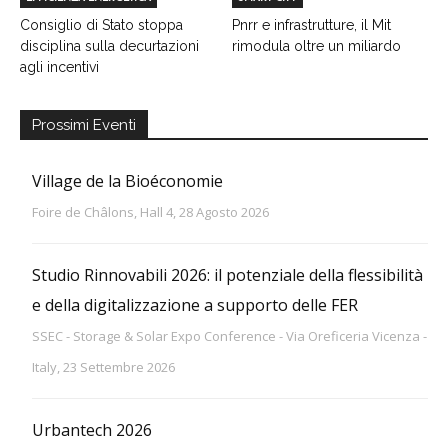
Consiglio di Stato stoppa
Pnrr e infrastrutture, il Mit
disciplina sulla decurtazioni
rimodula oltre un miliardo
agli incentivi
Prossimi Eventi
Village de la Bioéconomie
Foire de Châlons, Hall 4, 28 Agosto 2026
Studio Rinnovabili 2026: il potenziale della flessibilità
e della digitalizzazione a supporto delle FER
SSEC - Storage & Solar Expo Conference - Via Oreficeria Vicenza -
Italy, 23 Settembre 2026
Urbantech 2026