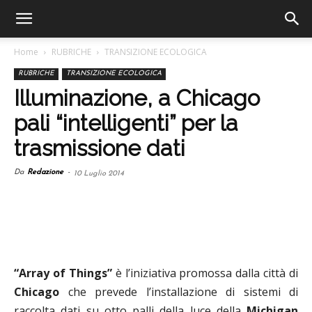
Home
RUBRICHE
TRANSIZIONE ECOLOGICA
RUBRICHE
TRANSIZIONE ECOLOGICA
Illuminazione, a Chicago
pali “intelligenti” per la
trasmissione dati
Da
Redazione
-
10 Luglio 2014
“Array of Things”
è l’iniziativa promossa dalla città di
Chicago
che prevede l’installazione di sistemi di
raccolta dati su otto palli della luce della
Michigan