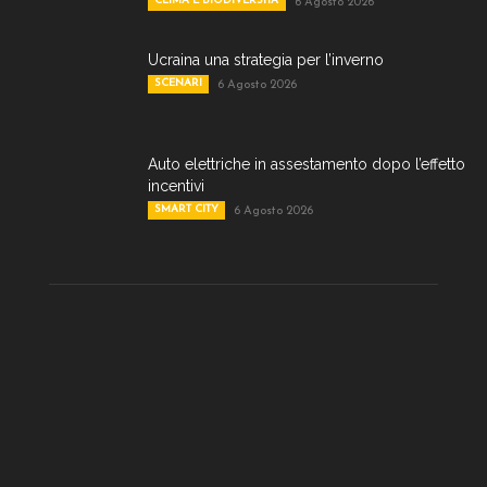
CLIMA E BIODIVERSITA'
6 Agosto 2026
Ucraina una strategia per l’inverno
SCENARI
6 Agosto 2026
Auto elettriche in assestamento dopo l’effetto
incentivi
SMART CITY
6 Agosto 2026