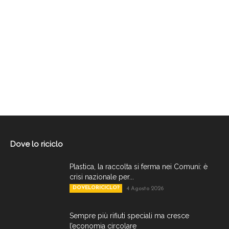
Dove lo riciclo
Plastica, la raccolta si ferma nei Comuni: è
crisi nazionale per...
DOVELORICICLO?
4 Agosto 2026
Sempre più rifiuti speciali ma cresce
l’economia circolare