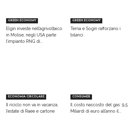
GREEN ECONOMY
GREEN ECONOMY
Elgin investe nell’agrivoltaico
Terna e Sogin rafforzano i
in Molise, negli USA parte
bilanci
l’impianto RNG di...
ECONOMIA CIRCOLARE
CONSUMER
Il riciclo non va in vacanza,
Il costo nascosto del gas: 9,5
l’estate di Raee e cartone
Miliardi di euro all’anno il...