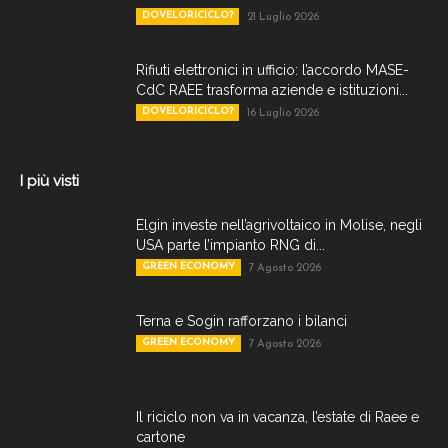
DOVELORICICLO?
21 Luglio 2026
Rifiuti elettronici in ufficio: l’accordo MASE-
CdC RAEE trasforma aziende e istituzioni...
DOVELORICICLO?
16 Luglio 2026
I più visti
Elgin investe nell’agrivoltaico in Molise, negli
USA parte l’impianto RNG di...
GREEN ECONOMY
7 Agosto 2026
Terna e Sogin rafforzano i bilanci
GREEN ECONOMY
7 Agosto 2026
Il riciclo non va in vacanza, l’estate di Raee e
cartone