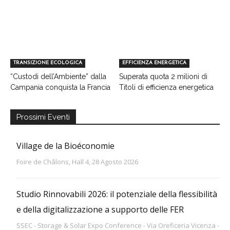
TRANSIZIONE ECOLOGICA
EFFICIENZA ENERGETICA
“Custodi dell’Ambiente” dalla
Superata quota 2 milioni di
Campania conquista la Francia
Titoli di efficienza energetica
Prossimi Eventi
Village de la Bioéconomie
Foire de Châlons, Hall 4, 28 Agosto 2026
Studio Rinnovabili 2026: il potenziale della flessibilità
e della digitalizzazione a supporto delle FER
SSEC - Storage & Solar Expo Conference - Via Oreficeria Vicenza -