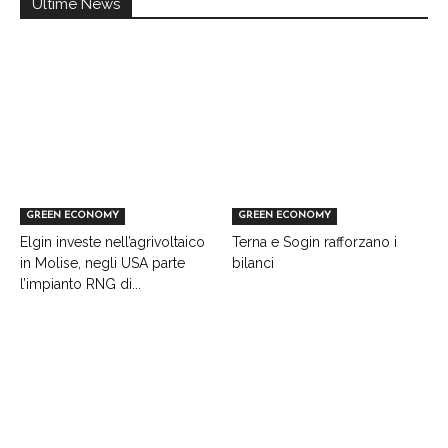
Ultime News
GREEN ECONOMY
GREEN ECONOMY
Elgin investe nell’agrivoltaico
Terna e Sogin rafforzano i
in Molise, negli USA parte
bilanci
l’impianto RNG di...