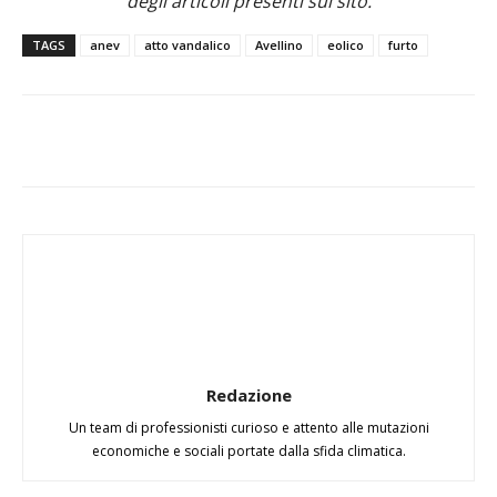
degli articoli presenti sul sito.
TAGS
anev
atto vandalico
Avellino
eolico
furto
Redazione
Un team di professionisti curioso e attento alle mutazioni
economiche e sociali portate dalla sfida climatica.