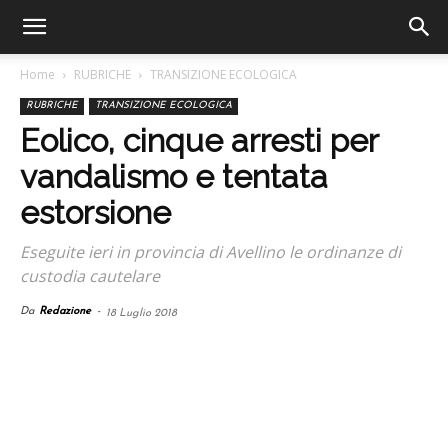
Home
RUBRICHE
TRANSIZIONE ECOLOGICA
RUBRICHE
TRANSIZIONE ECOLOGICA
Eolico, cinque arresti per
vandalismo e tentata
estorsione
Eseguite ieri in provincia di Avellino le ordinanze di
custodia cautelare
Da
Redazione
-
18 Luglio 2018