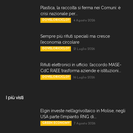
Plastica, la raccolta si ferma nei Comuni: è
crisi nazionale per...
DOVELORICICLO?
4 Agosto 2026
Sempre più rifiuti speciali ma cresce
l’economia circolare
DOVELORICICLO?
21 Luglio 2026
Rifiuti elettronici in ufficio: l’accordo MASE-
CdC RAEE trasforma aziende e istituzioni...
DOVELORICICLO?
16 Luglio 2026
I più visti
Elgin investe nell’agrivoltaico in Molise, negli
USA parte l’impianto RNG di...
GREEN ECONOMY
7 Agosto 2026