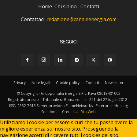
Home
Chi siamo
Contatti
Contattaci:
redazione@canaleenergia.com
SEGUICI
Privacy
Note legali
Cookie policy
Contatti
Newsletter
© Copyright - Gruppo Italia Energia S.R.L. P.iva 08613401002
Registrato presso il Tribunale di Roma con il n. 221 del 27 luglio 2012 -
ISSN 2532-7615 Server provider: FlameNetworks - Enterprise Hosting
Solutions - Crediti
Un Sito Web
Utilizziamo i cookie per essere sicuri che tu possa avere la
migliore esperienza sul nostro sito. Proseguendo la
navigazione accetti di ricevere tutti i cookies del sito.