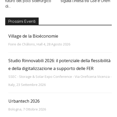
futuro del polo siderurgico
siglata l’intesa tra Gse e Ontm
di...
Prossimi Eventi
Village de la Bioéconomie
Foire de Châlons, Hall 4, 28 Agosto 2026
Studio Rinnovabili 2026: il potenziale della flessibilità
e della digitalizzazione a supporto delle FER
SSEC - Storage & Solar Expo Conference - Via Oreficeria Vicenza -
Italy, 23 Settembre 2026
Urbantech 2026
Bologna, 7 Ottobre 2026