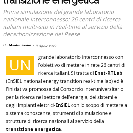
transizione energetica
Prima simulazione del grande laboratorio
nazionale interconnesso: 26 centri di ricerca
italiani multi-sito in real-time al servizio della
decarbonizzazione del Paese
Da
Massimo Boddi
-
11 Aprile 2022
grande laboratorio interconnesso con
UN
l’obiettivo di mettere in rete 26 centri di
ricerca italiani. Si tratta di
Enet-RTLab
(EnSiEL national energy transition real-time lab) ed è
l’iniziativa promossa dal Consorzio interuniversitario
per la ricerca nel settore dell’energia, dei sistemi e
degli impianti elettrici-
EnSiEL
con lo scopo di mettere a
sistema conoscenze, strumenti di simulazione e
strutture di ricerca nazionali al servizio della
transizione energetica
.