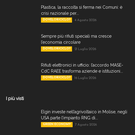
Plastica, la raccolta si ferma nei Comuni: è
crisi nazionale per...
DOVELORICICLO?
4 Agosto 2026
Sempre più rifiuti speciali ma cresce
l’economia circolare
DOVELORICICLO?
21 Luglio 2026
Rifiuti elettronici in ufficio: l’accordo MASE-
CdC RAEE trasforma aziende e istituzioni...
DOVELORICICLO?
16 Luglio 2026
I più visti
Elgin investe nell’agrivoltaico in Molise, negli
USA parte l’impianto RNG di...
GREEN ECONOMY
7 Agosto 2026