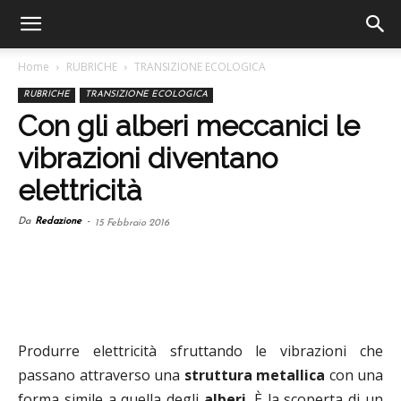
Home
RUBRICHE
TRANSIZIONE ECOLOGICA
RUBRICHE
TRANSIZIONE ECOLOGICA
Con gli alberi meccanici le
vibrazioni diventano
elettricità
Da
Redazione
-
15 Febbraio 2016
Produrre elettricità sfruttando le vibrazioni che
passano attraverso una
struttura metallica
con una
forma simile a quella degli
alberi
. È la scoperta di un