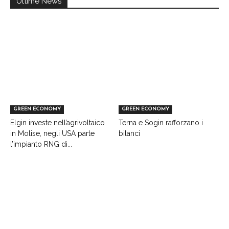
Ultime News
GREEN ECONOMY
GREEN ECONOMY
Elgin investe nell’agrivoltaico
Terna e Sogin rafforzano i
in Molise, negli USA parte
bilanci
l’impianto RNG di...