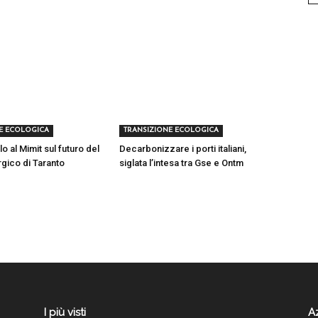
E ECOLOGICA
TRANSIZIONE ECOLOGICA
lo al Mimit sul futuro del
Decarbonizzare i porti italiani,
rgico di Taranto
siglata l’intesa tra Gse e Ontm
I più visti
A