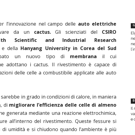
per l’innovazione nel campo delle
auto elettriche
G
rivare da un
cactus.
Gli scienziati del
CSIRO
El
ne
th Scientific and Industrial Research
ne
e della
Hanyang
University in Corea
del Sud
l’
ppato un nuovo tipo di
membrana
il cui
he adottano i cactus. Il rivestimento è capace di
zioni delle celle a combustibile applicate alle auto
sarebbe in grado in condizioni di calore, in maniera
E
a, di
migliorare l’efficienza delle celle di almeno
Il
viene generata mediante una reazione elettrochimica,
va
e 
re all’interno del rivestimento. Queste fessure si
i di umidità e si chiudono quando l’ambiente è più