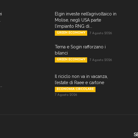
ei
Elgin investe nell’agrivoltaico in
.
Molise, negli USA parte
l’impianto RNG di...
GREEN ECONOMY
7 Agosto 2026
Terna e Sogin rafforzano i
bilanci
GREEN ECONOMY
7 Agosto 2026
Il riciclo non va in vacanza,
l’estate di Raee e cartone
..
ECONOMIA CIRCOLARE
7 Agosto 2026
S