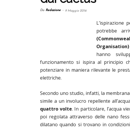
Da
Redazione
-
9 Maggio 2016
L’ispirazione 
potrebbe ar
(Commonweal
Organisation)
hanno svilu
funzionamento si ispira al principio c
potenziare in maniera rilevante le presta
elettriche.
Secondo uno studio, infatti, la membrana 
simile a un involucro repellente all’acqu
quattro volte
. In particolare, l’acqua 
poi regolata attraverso delle nano fessu
dilatano quando si trovano in condizion