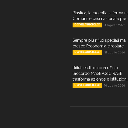
Plastica, la raccolta si ferma n
Comuni: è crisi nazionale per..
DOVELORICICLO?
4 Agosto 2026
Sempre più rifiuti speciali ma
cresce l’economia circolare
DOVELORICICLO?
21 Luglio 2026
Rifiuti elettronici in ufficio:
l’accordo MASE-CdC RAEE
trasforma aziende e istituzioni.
DOVELORICICLO?
16 Luglio 2026