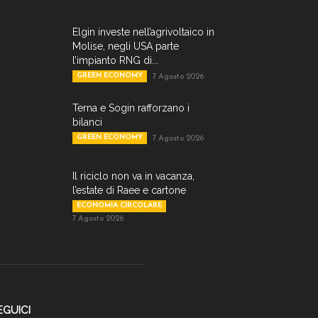
Elgin investe nell’agrivoltaico in
Molise, negli USA parte
l’impianto RNG di...
GREEN ECONOMY
7 Agosto 2026
Terna e Sogin rafforzano i
bilanci
GREEN ECONOMY
7 Agosto 2026
Il riciclo non va in vacanza,
l’estate di Raee e cartone
ECONOMIA CIRCOLARE
7 Agosto 2026
EGUICI