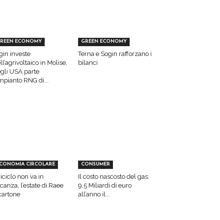
REEN ECONOMY
GREEN ECONOMY
gin investe
Terna e Sogin rafforzano i
ll’agrivoltaico in Molise,
bilanci
gli USA parte
impianto RNG di...
CONOMIA CIRCOLARE
CONSUMER
 riciclo non va in
Il costo nascosto del gas:
canza, l’estate di Raee
9,5 Miliardi di euro
cartone
all’anno il...