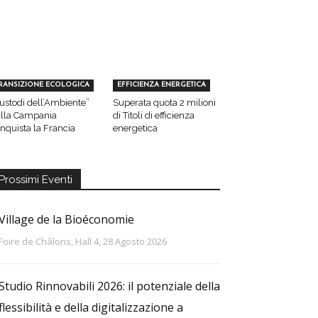
RANSIZIONE ECOLOGICA
EFFICIENZA ENERGETICA
ustodi dell’Ambiente”
Superata quota 2 milioni
lla Campania
di Titoli di efficienza
nquista la Francia
energetica
Prossimi Eventi
Village de la Bioéconomie
Foire de Châlons, Hall 4, 28 Agosto 2026
Studio Rinnovabili 2026: il potenziale della
flessibilità e della digitalizzazione a