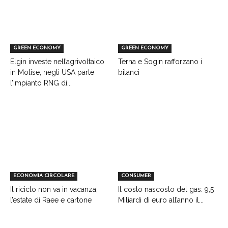
GREEN ECONOMY
GREEN ECONOMY
Elgin investe nell’agrivoltaico
Terna e Sogin rafforzano i
in Molise, negli USA parte
bilanci
l’impianto RNG di...
ECONOMIA CIRCOLARE
CONSUMER
Il riciclo non va in vacanza,
Il costo nascosto del gas: 9,5
l’estate di Raee e cartone
Miliardi di euro all’anno il...