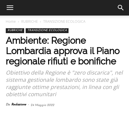
Home
RUBRICHE
TRANSIZIONE ECOLOGICA
RUBRICHE
TRANSIZIONE ECOLOGICA
Ambiente: Regione
Lombardia approva il Piano
regionale rifiuti e bonifiche
Obiettivo della Regione è "zero discarica", nel
sistema gestionale lombardo sono state già
raggiunte ottime prestazioni, in linea con gli
obiettivi comunitari
Da
Redazione
-
24 Maggio 2022