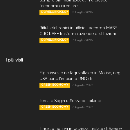
Sempre più rifiuti speciali ma cresce
l’economia circolare
DOVELORICICLO?
21 Luglio 2026
Rifiuti elettronici in ufficio: l’accordo MASE-
CdC RAEE trasforma aziende e istituzioni...
DOVELORICICLO?
16 Luglio 2026
I più visti
Elgin investe nell’agrivoltaico in Molise, negli
USA parte l’impianto RNG di...
GREEN ECONOMY
7 Agosto 2026
Terna e Sogin rafforzano i bilanci
GREEN ECONOMY
7 Agosto 2026
Il riciclo non va in vacanza, l’estate di Raee e