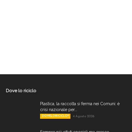
Dove lo riciclo
Plastica, la raccolta si ferma nei Comuni: è
crisi nazionale per...
DOVELORICICLO?
4 Agosto 2026